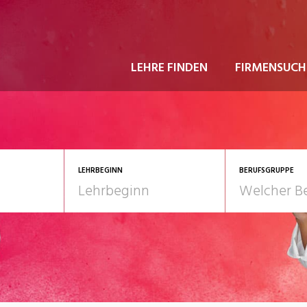
LEHRE FINDEN
FIRMENSUCH
LEHRBEGINN
BERUFSGRUPPE
astgewerbe
2028
Gesundheit/Pflege/So
nformatik/Telco
Kultur