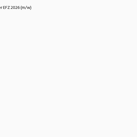
atur
Verkehr/Logistik
er EFZ 2026 (m/w)