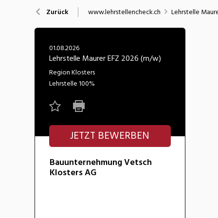
Nahrung
N
www.lehrstellencheck.ch
Lehrstelle Maur
Zurück
Wirtschaft/Verwaltung
01.08.2026
Lehrstelle Maurer EFZ 2026 (m/w)
Region Klosters
Lehrstelle
100%
JETZT BEWERBEN
Bauunternehmung Vetsch
Klosters AG