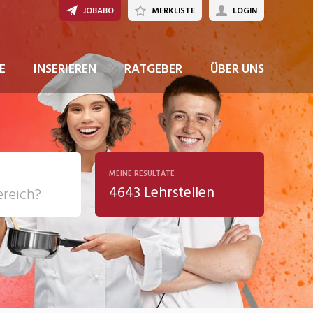
JOBABO
MERKLISTE
LOGIN
JETZT BEWERBEN
E
INSERIEREN
RATGEBER
ÜBER UNS
MEINE RESULTATE
4643 Lehrstellen
ziales