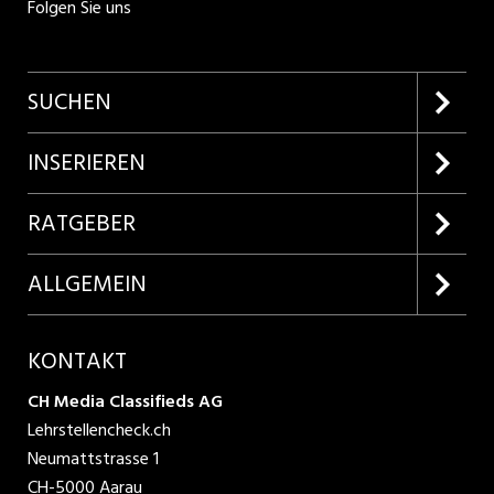
Folgen Sie uns
SUCHEN
Firmenprofile entdecken
INSERIEREN
Lehrstellen suchen
Kundenlogin
RATGEBER
Inserieren
Lehrberufe entdecken
ALLGEMEIN
Produkte
Bewerbungstipps
Über uns
KONTAKT
AGB
CH Media Classifieds AG
Lehrstellencheck.ch
Datenschutzbestimmungen
Neumattstrasse 1
CH-5000 Aarau