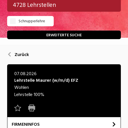
4728 Lehrstellen
Gastgewerbe
Schnupperlehre
Gesundheit/Pflege/Soziales
Handwerk/Technik
ERWEITERTE SUCHE
Informatik/Telco
Zurück
Kultur
Nahrung
07.08.2026
Lehrstelle Maurer (w/m/d) EFZ
Natur
Wohlen
Verkehr/Logistik
Lehrstelle
100%
Wirtschaft/Verwaltung
FIRMENINFOS