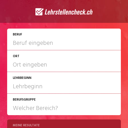
JETZT BEWERBEN
BERUF
ORT
LEHRBEGINN
BERUFSGRUPPE
2027
2028
MEINE RESULTATE
Chemie/Pharma