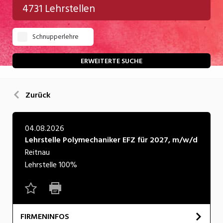
4731 Lehrstellen
Gastgewerbe
Schnupperlehre
Gesundheit/Pflege/Soziales
Handwerk/Technik
ERWEITERTE SUCHE
Informatik/Telco
Zurück
Kultur
Nahrung
04.08.2026
Lehrstelle Polymechaniker EFZ für 2027, m/w/d
Natur
Reitnau
Verkehr/Logistik
Lehrstelle
100%
Wirtschaft/Verwaltung
FIRMENINFOS