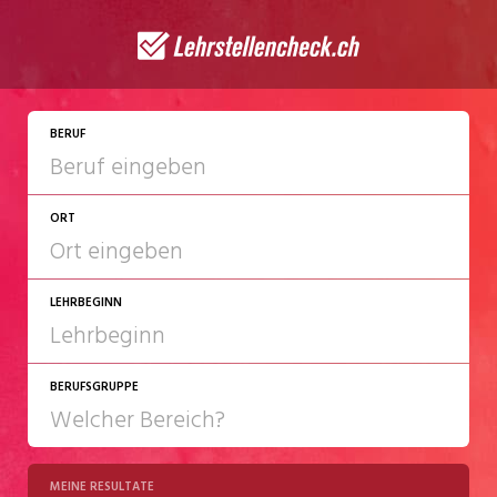
JETZT BEWERBEN
BERUF
ORT
LEHRBEGINN
BERUFSGRUPPE
2027
2028
MEINE RESULTATE
Chemie/Pharma