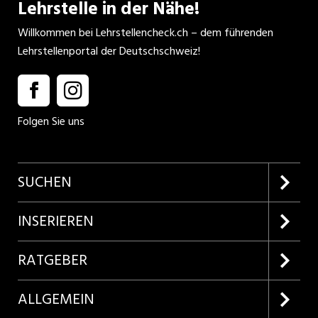
Lehrstelle in der Nähe!
Willkommen bei Lehrstellencheck.ch – dem führenden
Lehrstellenportal der Deutschschweiz!
Folgen Sie uns
SUCHEN
Firmenprofile entdecken
INSERIEREN
Lehrstellen suchen
Kundenlogin
RATGEBER
Inserieren
Lehrberufe entdecken
ALLGEMEIN