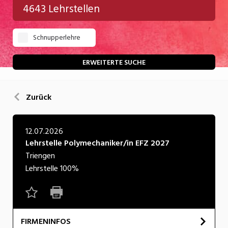
4643 Lehrstellen
Gastgewerbe
Schnupperlehre
Gesundheit/Pflege/Soziales
Handwerk/Technik
ERWEITERTE SUCHE
Informatik/Telco
Zurück
Kultur
Nahrung
12.07.2026
Lehrstelle Polymechaniker/in EFZ 2027
Natur
Triengen
Verkehr/Logistik
Lehrstelle
100%
Wirtschaft/Verwaltung
FIRMENINFOS