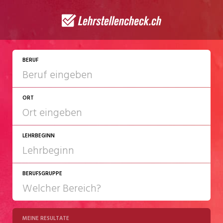
JETZT BEWERBEN
BERUF
ORT
LEHRBEGINN
BERUFSGRUPPE
2027
2028
MEINE RESULTATE
Chemie/Pharma