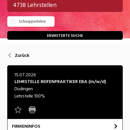
4738 Lehrstellen
Gastgewerbe
Schnupperlehre
Gesundheit/Pflege/Soziales
Handwerk/Technik
ERWEITERTE SUCHE
Informatik/Telco
Zurück
Kultur
Nahrung
15.07.2026
LEHRSTELLE REIFENPRAKTIKER EBA (m/w/d)
Natur
Düdingen
Verkehr/Logistik
Lehrstelle
100%
Wirtschaft/Verwaltung
FIRMENINFOS