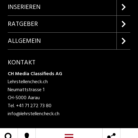
Firmenprofile entdecken
INSERIEREN
Lehrstellen suchen
Kundenlogin
RATGEBER
Inserieren
Lehrberufe entdecken
ALLGEMEIN
Produkte
Bewerbungstipps
Über uns
KONTAKT
AGB
CH Media Classifieds AG
Lehrstellencheck.ch
Datenschutzbestimmungen
Neumattstrasse 1
CH-5000 Aarau
Nutzungsbedingungen
Tel.
+41 71 272 73 80
info@lehrstellencheck.ch
Impressum