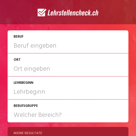
JETZT BEWERBEN
BERUF
ORT
LEHRBEGINN
BERUFSGRUPPE
2027
2028
MEINE RESULTATE
Chemie/Pharma