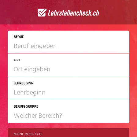
JETZT BEWERBEN
BERUF
ORT
LEHRBEGINN
BERUFSGRUPPE
2027
2028
MEINE RESULTATE
Chemie/Pharma