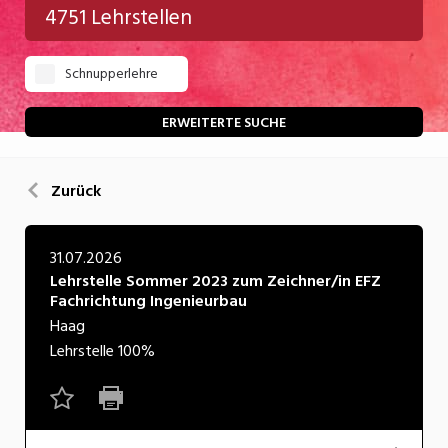
4751 Lehrstellen
Gastgewerbe
Schnupperlehre
Gesundheit/Pflege/Soziales
Handwerk/Technik
ERWEITERTE SUCHE
Informatik/Telco
Zurück
Kultur
Nahrung
31.07.2026
Lehrstelle Sommer 2023 zum Zeichner/in EFZ
Natur
Fachrichtung Ingenieurbau
Verkehr/Logistik
Haag
Lehrstelle
100%
Wirtschaft/Verwaltung