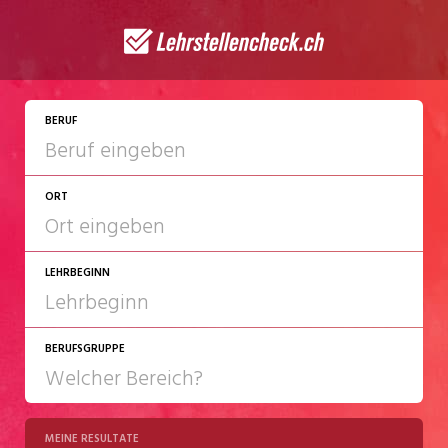
JETZT BEWERBEN
BERUF
ORT
LEHRBEGINN
BERUFSGRUPPE
2027
2028
MEINE RESULTATE
Chemie/Pharma