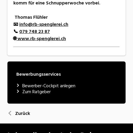
komm für eine Schnupperwoche vorbei.
Thomas Flühler
📧
info@rb-spenglerei.ch
📞
079 748 23 87
🌐
www.rb-spenglerei.ch
Bewerbungsservices
Bewerber-Cockpit anlegen
Zum Ratgeber
Zurück