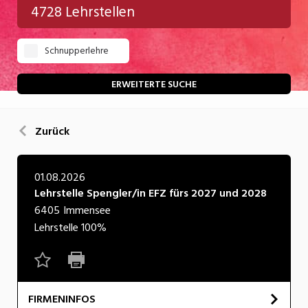
4728 Lehrstellen
Gastgewerbe
Schnupperlehre
Gesundheit/Pflege/Soziales
Handwerk/Technik
ERWEITERTE SUCHE
Informatik/Telco
Zurück
Kultur
Nahrung
01.08.2026
Lehrstelle Spengler/in EFZ fürs 2027 und 2028
Natur
6405
Immensee
Verkehr/Logistik
Lehrstelle
100%
Wirtschaft/Verwaltung
FIRMENINFOS