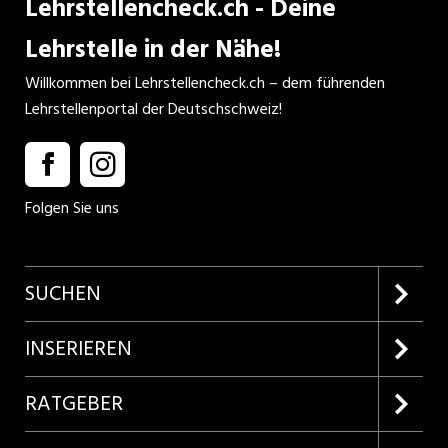
Lehrstellencheck.ch - Deine
Lehrstelle in der Nähe!
Willkommen bei Lehrstellencheck.ch – dem führenden
Lehrstellenportal der Deutschschweiz!
Folgen Sie uns
SUCHEN
Firmenprofile entdecken
INSERIEREN
Lehrstellen suchen
Kundenlogin
RATGEBER
Inserieren