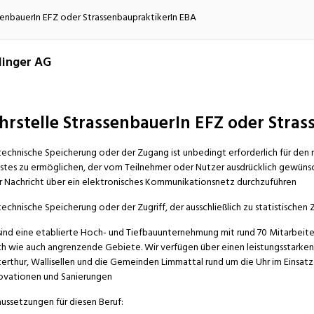
atur
Verkehr/Logistik
ssenbauerIn EFZ oder StrassenbaupraktikerIn EBA
linger AG
hrstelle StrassenbauerIn EFZ oder Stra
technische Speicherung oder der Zugang ist unbedingt erforderlich für de
stes zu ermöglichen, der vom Teilnehmer oder Nutzer ausdrücklich gewünsch
r Nachricht über ein elektronisches Kommunikationsnetz durchzuführen
technische Speicherung oder der Zugriff, der ausschließlich zu statistische
sind eine etablierte Hoch- und Tiefbauunternehmung mit rund 70 Mitarbeite
ch wie auch angrenzende Gebiete. Wir verfügen über einen leistungsstarken 
erthur, Wallisellen und die Gemeinden Limmattal rund um die Uhr im Einsat
vationen und Sanierungen
ussetzungen für diesen Beruf: