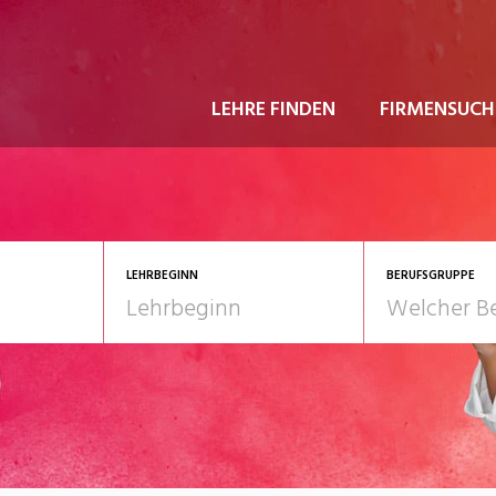
LEHRE FINDEN
FIRMENSUCH
LEHRBEGINN
BERUFSGRUPPE
astgewerbe
2028
Gesundheit/Pflege/So
nformatik/Telco
Kultur