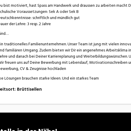
u bist motiviert, hast Spass am Handwerk und draussen zu arbeiten macht Di
chulische Voraussetzungen: Sek A oder Sek B
eutschkenntnisse: schriftlich und mündlich gut
auer der Lehre: 3 resp. 2 Jahre
sind…
in traditionelles Familienunternehmen. Unser Team ist jung mit vielen innov
nd familiären Umgang. Zudem bieten wir Dir ein angenehmes Arbeitsklima i
ehre und danach bei Deiner Karriereplanung und Weiterbildungswünschen. 
ir freuen uns auf Deine Bewerbung mit Lebenslauf, Motivationsschreiben 
ewerbung, CV & Zeugnisse hochladen
ke Lösungen brauchen starke Ideen. Und ein starkes Team
eitsort
:
Brüttisellen