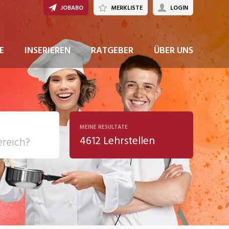
JOBABO
MERKLISTE
LOGIN
JETZT BEWERBEN
E
INSERIEREN
RATGEBER
ÜBER UNS
MEINE RESULTATE
4612 Lehrstellen
ziales