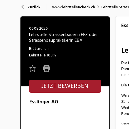
Nahrung
N
www.lehrstellencheck.ch
Lehrstelle Stra
Zurück
Wirtschaft/Verwaltung
Ess
06.08.2026
Lehrstelle StrassenbauerIn EFZ oder
StrassenbaupraktikerIn EBA
Le
Brüttisellen
Lehrstelle
100%
Die 
Dien
eine
JETZT BEWERBEN
Die 
Wir 
Esslinger AG
Züri
Wint
Reno
Vora