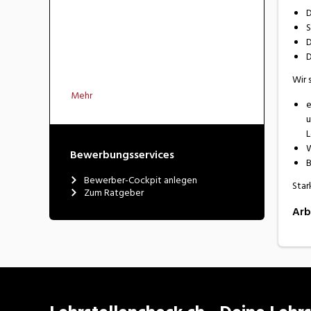
D
S
D
D
Wir 
Mehr
e
u
L
W
Bewerbungsservices
B
Bewerber-Cockpit anlegen
Star
Zum Ratgeber
Arb