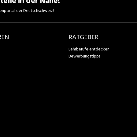
telle in der Nähe!
enportal der Deutschschweiz!
REN
RATGEBER
Lehrberufe entdecken
Bewerbungstipps