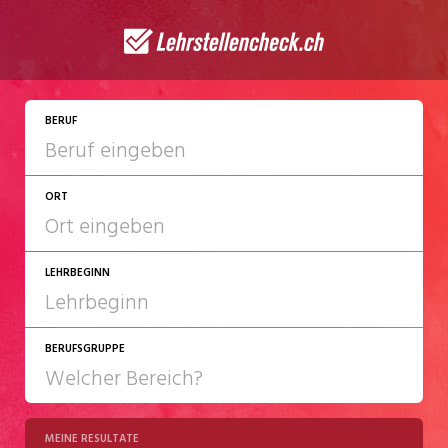
JETZT BEWERBEN
BERUF
ORT
LEHRBEGINN
BERUFSGRUPPE
2027
2028
MEINE RESULTATE
Chemie/Pharma