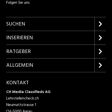
Folgen Sie uns
SUCHEN
Firmenprofile entdecken
INSERIEREN
Lehrstellen suchen
Kundenlogin
RATGEBER
Inserieren
Lehrberufe entdecken
ALLGEMEIN
Produkte
Bewerbungstipps
Über uns
KONTAKT
AGB
CH Media Classifieds AG
Lehrstellencheck.ch
Datenschutzbestimmungen
Neumattstrasse 1
CH-5000 Aarau