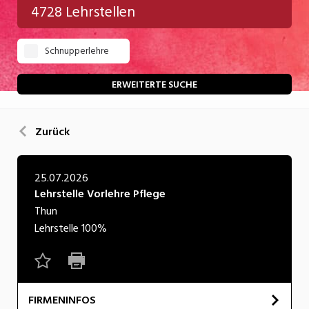
4728 Lehrstellen
Gastgewerbe
Schnupperlehre
Gesundheit/Pflege/Soziales
Handwerk/Technik
ERWEITERTE SUCHE
Informatik/Telco
Zurück
Kultur
Nahrung
25.07.2026
Lehrstelle Vorlehre Pflege
Natur
Thun
Verkehr/Logistik
Lehrstelle
100%
Wirtschaft/Verwaltung
FIRMENINFOS