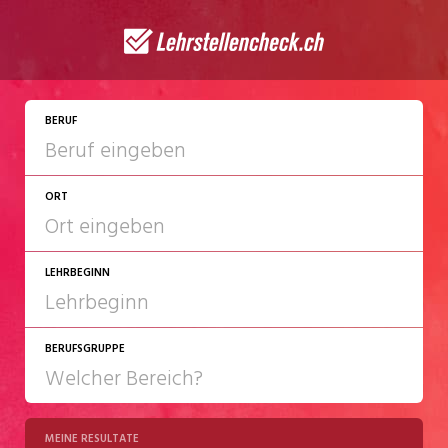
JETZT BEWERBEN
BERUF
ORT
LEHRBEGINN
BERUFSGRUPPE
2027
2028
MEINE RESULTATE
Chemie/Pharma