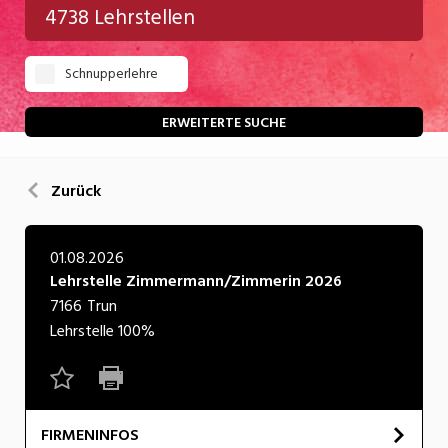
4738 Lehrstellen
Gastgewerbe
Schnupperlehre
Gesundheit/Pflege/Soziales
Handwerk/Technik
ERWEITERTE SUCHE
Informatik/Telco
Zurück
Kultur
Nahrung
01.08.2026
Lehrstelle Zimmermann/Zimmerin 2026
Natur
7166
Trun
Verkehr/Logistik
Lehrstelle
100%
Wirtschaft/Verwaltung
FIRMENINFOS