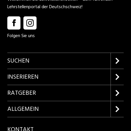
Lehrstellenportal der Deutschschweiz!
Folgen Sie uns
SUCHEN
Firmenprofile entdecken
INSERIEREN
Lehrstellen suchen
Kundenlogin
RATGEBER
Inserieren
Lehrberufe entdecken
ALLGEMEIN
Produkte
Bewerbungstipps
Über uns
KONTAKT