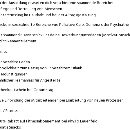
n der Ausbildung erwarten dich verschiedene spannende Bereiche:
flege und Betreuung von Menschen
nterstützung im Haushalt und bei der Alltagsgestaltung
licke in spezialisierte Bereiche wie Palliative Care, Demenz oder Psychiatrie
gt spannend? Dann schick uns deine Bewerbungsunterlagen (Motivationsschre
 dich kennenzulernen!
fits
nbezahlte Ferien
öglichkeit zum Bezug von unbezahltem Urlaub
ergünstigungen
ährlicher Teamanlass für Angestellte
henkgutschein bei Geburtstag
ve Einbindung der Mitarbeitenden bei Erarbeitung von neuen Prozessen
t / Fitness
0% Rabatt auf Fitnessabonnement bei Physio Leuenfeld
ratis Snacks