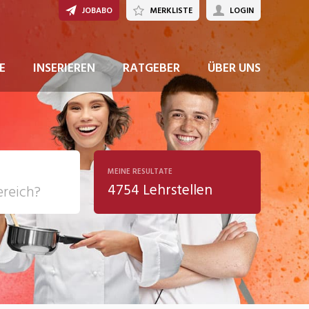
JOBABO
MERKLISTE
LOGIN
JETZT BEWERBEN
E
INSERIEREN
RATGEBER
ÜBER UNS
MEINE RESULTATE
4754 Lehrstellen
ziales