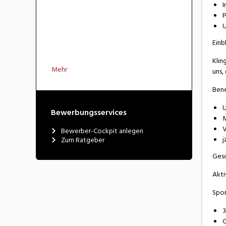
I
P
U
Einb
Klin
Mehr
uns,
Bene
U
Bewerbungsservices
M
V
Bewerber-Cockpit anlegen
j
Zum Ratgeber
Gesc
Akti
Spor
3
G