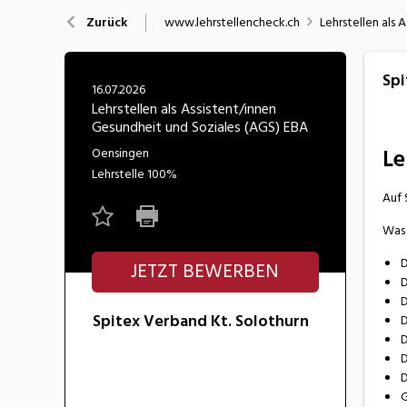
Nahrung
N
www.lehrstellencheck.ch
Lehrstellen als 
Zurück
Wirtschaft/Verwaltung
Spi
16.07.2026
Lehrstellen als Assistent/innen
Gesundheit und Soziales (AGS) EBA
Le
Oensingen
Lehrstelle
100%
Auf 
Was 
D
JETZT BEWERBEN
D
D
Spitex Verband Kt. Solothurn
D
D
D
D
G