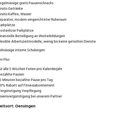
egelmässige gratis Pausenschnacks
ratis Getränke
ratis Kaffee, Wasser
eparater, modern eingerichteter Ruheraum
arkplätze
ostenlose Parkplätze
inanzielle Beteiligung an Weiterbildungen
lexible Arbeitszeitmodelle, wenig bis keine geteilten Dienste
lmässige interne Schulungen
en Plus
ür alle 5 Wochen Ferien pro Kalenderjahr
ezahlte Pausen
5 Minuten bezahlte Pause pro Tag
0% Rabatt auf Fitnessabonnement
ergünstigung Verpflegung
ssensvergünstigung bei unserem Partner
eitsort
:
Oensingen