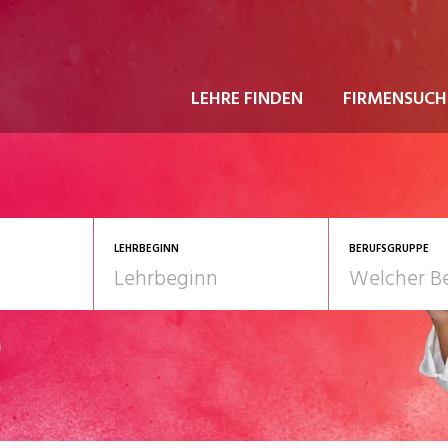
LEHRE FINDEN
FIRMENSUCH
LEHRBEGINN
BERUFSGRUPPE
astgewerbe
2028
Gesundheit/Pflege/So
nformatik/Telco
Kultur