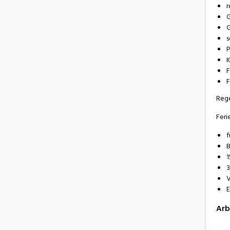
r
G
G
s
P
K
F
F
Rege
Feri
f
B
1
3
V
E
Arb