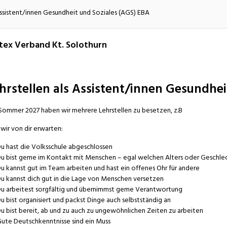
atur
Verkehr/Logistik
Assistent/innen Gesundheit und Soziales (AGS) EBA
tex Verband Kt. Solothurn
hrstellen als Assistent/innen Gesundhei
Sommer 2027 haben wir mehrere Lehrstellen zu besetzen, z.B
wir von dir erwarten:
u hast die Volksschule abgeschlossen
u bist gerne im Kontakt mit Menschen – egal welchen Alters oder Geschle
u kannst gut im Team arbeiten und hast ein offenes Ohr für andere
u kannst dich gut in die Lage von Menschen versetzen
u arbeitest sorgfältig und übernimmst gerne Verantwortung
u bist organisiert und packst Dinge auch selbstständig an
u bist bereit, ab und zu auch zu ungewöhnlichen Zeiten zu arbeiten
ute Deutschkenntnisse sind ein Muss