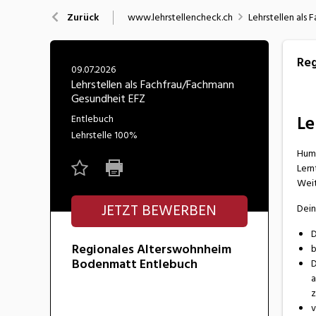
Nahrung
N
www.lehrstellencheck.ch
Lehrstellen als
Zurück
Wirtschaft/Verwaltung
Reg
09.07.2026
Lehrstellen als Fachfrau/Fachmann
Gesundheit EFZ
Le
Entlebuch
Lehrstelle
100%
Humo
Lern
Weit
JETZT BEWERBEN
Dein
D
Regionales Alterswohnheim
b
Bodenmatt Entlebuch
D
a
z
v