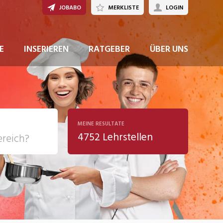
JOBABO
MERKLISTE
LOGIN
JETZT BEWERBEN
E
INSERIEREN
RATGEBER
ÜBER UNS
MEINE RESULTATE
4752 Lehrstellen
ziales