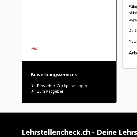
Fähi
hilf
psyc
Du t
Yvon
Mehr
Arb
Bewerbungsservices
Bewerber-Cockpit anlegen
Zum Ratgeber
Lehrstellencheck.ch - Deine Lehrs