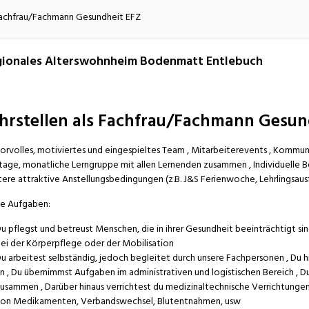
atur
Verkehr/Logistik
 Fachfrau/Fachmann Gesundheit EFZ
ionales Alterswohnheim Bodenmatt Entlebuch
hrstellen als Fachfrau/Fachmann Gesun
rvolles, motiviertes und eingespieltes Team , Mitarbeiterevents , Kommun
tage, monatliche Lerngruppe mit allen Lernenden zusammen , Individuelle B
ere attraktive Anstellungsbedingungen (z.B. J&S Ferienwoche, Lehrlingsausf
e Aufgaben:
u pflegst und betreust Menschen, die in ihrer Gesundheit beeinträchtigt sind
ei der Körperpflege oder der Mobilisation
u arbeitest selbständig, jedoch begleitet durch unsere Fachpersonen , Du 
n , Du übernimmst Aufgaben im administrativen und logistischen Bereich , Du
usammen , Darüber hinaus verrichtest du medizinaltechnische Verrichtunge
on Medikamenten, Verbandswechsel, Blutentnahmen, usw