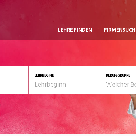
LEHRE FINDEN
FIRMENSUCH
LEHRBEGINN
BERUFSGRUPPE
astgewerbe
2028
Gesundheit/Pflege/So
nformatik/Telco
Kultur