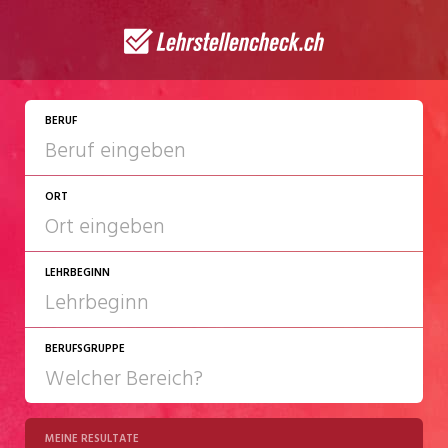
JETZT BEWERBEN
BERUF
ORT
LEHRBEGINN
BERUFSGRUPPE
2027
2028
MEINE RESULTATE
Chemie/Pharma