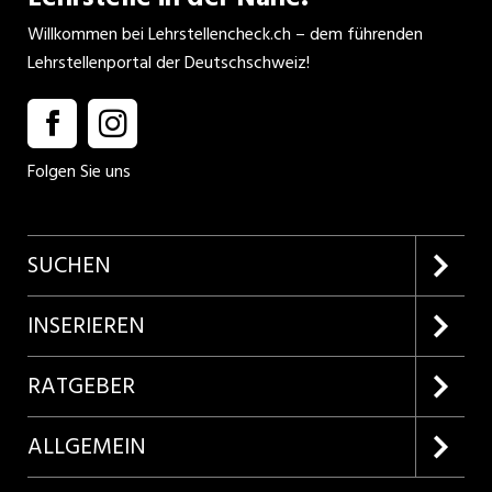
Willkommen bei Lehrstellencheck.ch – dem führenden
Lehrstellenportal der Deutschschweiz!
Folgen Sie uns
SUCHEN
Firmenprofile entdecken
INSERIEREN
Lehrstellen suchen
Kundenlogin
RATGEBER
Inserieren
Lehrberufe entdecken
ALLGEMEIN
Produkte