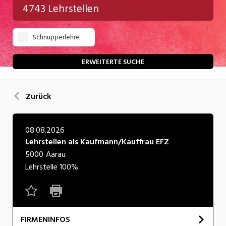
4743 Lehrstellen
Gastgewerbe
Schnupperlehre
Gesundheit/Pflege/Soziales
Handwerk/Technik
ERWEITERTE SUCHE
Informatik/Telco
Zurück
Kultur
Nahrung
08.08.2026
Lehrstellen als Kaufmann/Kauffrau EFZ
Natur
5000
Aarau
Verkehr/Logistik
Lehrstelle
100%
Wirtschaft/Verwaltung
FIRMENINFOS