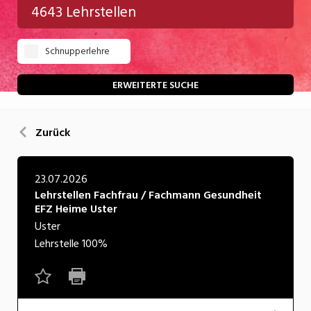
4643 Lehrstellen
Gastgewerbe
Schnupperlehre
Gesundheit/Pflege/Soziales
Handwerk/Technik
ERWEITERTE SUCHE
Informatik/Telco
Zurück
Kultur
Nahrung
23.07.2026
Lehrstellen Fachfrau / Fachmann Gesundheit
Natur
EFZ Heime Uster
Verkehr/Logistik
Uster
Lehrstelle
100%
Wirtschaft/Verwaltung