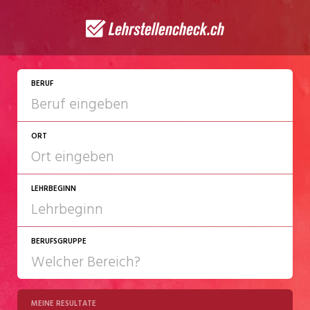
JETZT BEWERBEN
BERUF
ORT
LEHRBEGINN
BERUFSGRUPPE
2027
2028
MEINE RESULTATE
Chemie/Pharma