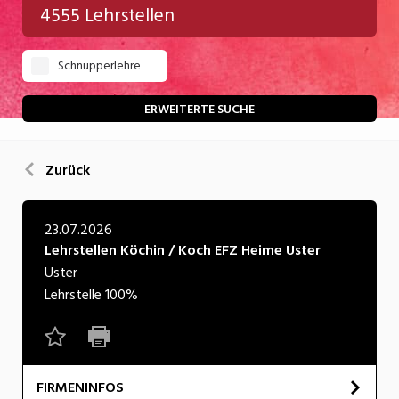
4555 Lehrstellen
Gastgewerbe
Schnupperlehre
Gesundheit/Pflege/Soziales
Handwerk/Technik
ERWEITERTE SUCHE
Informatik/Telco
Zurück
Kultur
Nahrung
23.07.2026
Lehrstellen Köchin / Koch EFZ Heime Uster
Natur
Uster
Verkehr/Logistik
Lehrstelle
100%
Wirtschaft/Verwaltung
FIRMENINFOS