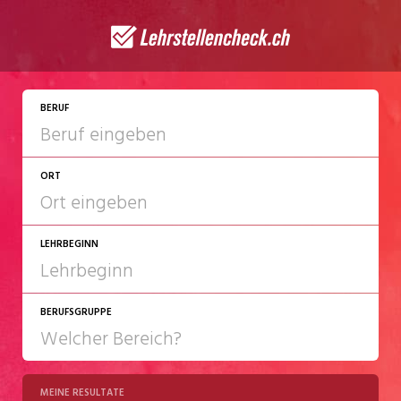
JETZT BEWERBEN
BERUF
ORT
LEHRBEGINN
BERUFSGRUPPE
2027
2028
MEINE RESULTATE
Chemie/Pharma