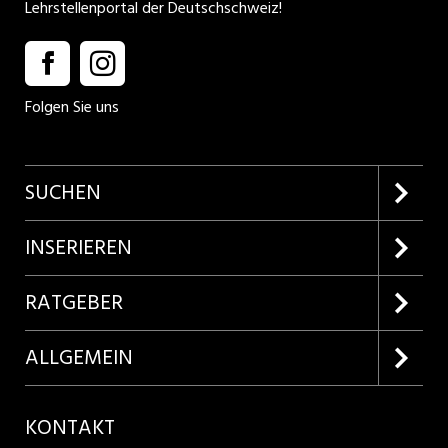
Lehrstellenportal der Deutschschweiz!
Folgen Sie uns
SUCHEN
Firmenprofile entdecken
INSERIEREN
Lehrstellen suchen
Kundenlogin
RATGEBER
Inserieren
Lehrberufe entdecken
ALLGEMEIN
Produkte
Bewerbungstipps
Über uns
KONTAKT