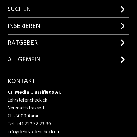
SUCHEN
Firmenprofile entdecken
INSERIEREN
Lehrstellen suchen
Kundenlogin
RATGEBER
Inserieren
Lehrberufe entdecken
ALLGEMEIN
Produkte
Bewerbungstipps
Über uns
KONTAKT
AGB
CH Media Classifieds AG
Lehrstellencheck.ch
Datenschutzbestimmungen
Neumattstrasse 1
CH-5000 Aarau
Nutzungsbedingungen
Tel.
+41 71 272 73 80
info@lehrstellencheck.ch
Impressum