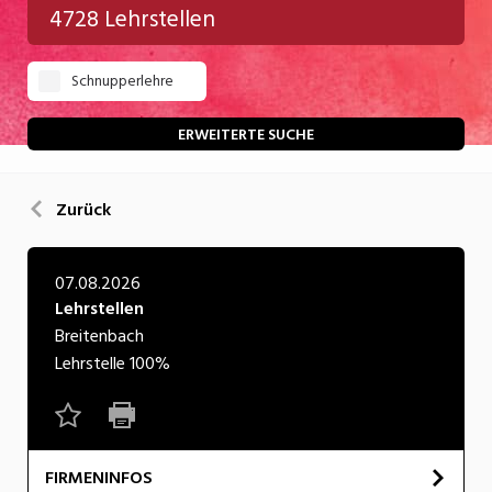
4728 Lehrstellen
Gastgewerbe
Schnupperlehre
Gesundheit/Pflege/Soziales
Handwerk/Technik
ERWEITERTE SUCHE
Informatik/Telco
Zurück
Kultur
Nahrung
07.08.2026
Lehrstellen
Natur
Breitenbach
Verkehr/Logistik
Lehrstelle
100%
Wirtschaft/Verwaltung
FIRMENINFOS