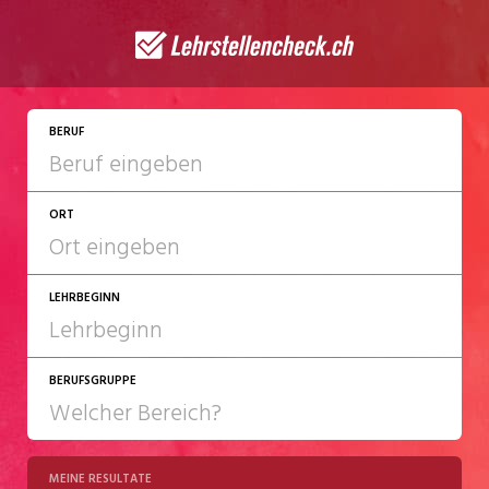
JETZT BEWERBEN
BERUF
ORT
LEHRBEGINN
BERUFSGRUPPE
2027
2028
MEINE RESULTATE
Chemie/Pharma