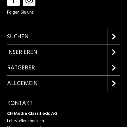
Folgen Sie uns
SUCHEN
Firmenprofile entdecken
INSERIEREN
Lehrstellen suchen
Kundenlogin
RATGEBER
Inserieren
Lehrberufe entdecken
ALLGEMEIN
Produkte
Bewerbungstipps
Über uns
KONTAKT
AGB
CH Media Classifieds AG
Lehrstellencheck.ch
Datenschutzbestimmungen