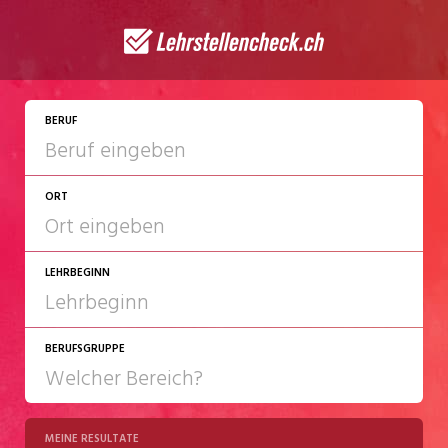
JETZT BEWERBEN
BERUF
ORT
LEHRBEGINN
BERUFSGRUPPE
2027
2028
MEINE RESULTATE
Chemie/Pharma