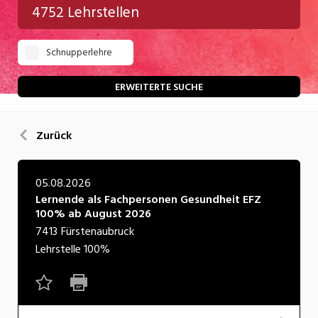
4752 Lehrstellen
Gastgewerbe
Schnupperlehre
Gesundheit/Pflege/Soziales
Handwerk/Technik
ERWEITERTE SUCHE
Informatik/Telco
Zurück
Kultur
Nahrung
05.08.2026
Lernende als Fachpersonen Gesundheit EFZ
Natur
100% ab August 2026
Verkehr/Logistik
7413
Fürstenaubruck
Lehrstelle
100%
Wirtschaft/Verwaltung