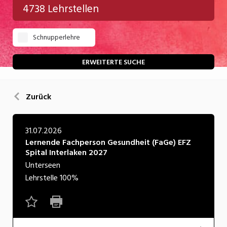
4738 Lehrstellen
Gastgewerbe
Schnupperlehre
Gesundheit/Pflege/Soziales
Handwerk/Technik
ERWEITERTE SUCHE
Informatik/Telco
Zurück
Kultur
Nahrung
31.07.2026
Lernende Fachperson Gesundheit (FaGe) EFZ
Natur
Spital Interlaken 2027
Verkehr/Logistik
Unterseen
Lehrstelle
100%
Wirtschaft/Verwaltung