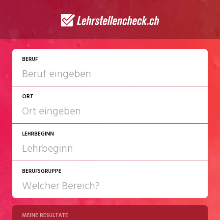
JETZT BEWERBEN
BERUF
ORT
LEHRBEGINN
BERUFSGRUPPE
2027
2028
MEINE RESULTATE
Chemie/Pharma