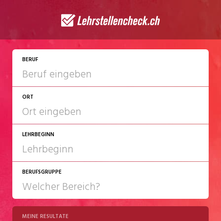
JETZT BEWERBEN
BERUF
ORT
LEHRBEGINN
BERUFSGRUPPE
2027
2028
MEINE RESULTATE
Chemie/Pharma