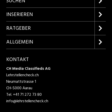
SUCHEN
Firmenprofile entdecken
INSERIEREN
Lehrstellen suchen
Kundenlogin
RATGEBER
Inserieren
Lehrberufe entdecken
ALLGEMEIN
Produkte
Bewerbungstipps
Über uns
KONTAKT
AGB
CH Media Classifieds AG
Lehrstellencheck.ch
Datenschutzbestimmungen
Neumattstrasse 1
CH-5000 Aarau
Nutzungsbedingungen
Tel.
+41 71 272 73 80
info@lehrstellencheck.ch
Impressum