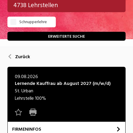
4738 Lehrstellen
Gastgewerbe
Schnupperlehre
Gesundheit/Pflege/Soziales
Handwerk/Technik
ERWEITERTE SUCHE
Informatik/Telco
Zurück
Kultur
Nahrung
09.08.2026
Lernende Kauffrau ab August 2027 (m/w/d)
Natur
St. Urban
Verkehr/Logistik
Lehrstelle
100%
Wirtschaft/Verwaltung
FIRMENINFOS