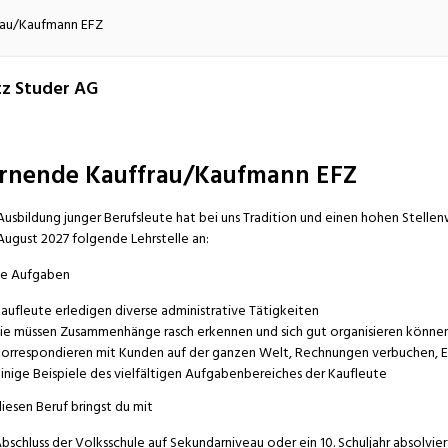
atur
Verkehr/Logistik
rau/Kaufmann EFZ
tz Studer AG
rnende Kauffrau/Kaufmann EFZ
Ausbildung junger Berufsleute hat bei uns Tradition und einen hohen Stellen
August 2027 folgende Lehrstelle an:
ne Aufgaben
aufleute erledigen diverse administrative Tätigkeiten
ie müssen Zusammenhänge rasch erkennen und sich gut organisieren könne
orrespondieren mit Kunden auf der ganzen Welt, Rechnungen verbuchen, Even
inige Beispiele des vielfältigen Aufgabenbereiches der Kaufleute
diesen Beruf bringst du mit
bschluss der Volksschule auf Sekundarniveau oder ein 10. Schuljahr absolvier