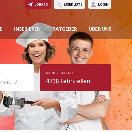
JOBABO
MERKLISTE
LOGIN
JETZT BEWERBEN
E
INSERIEREN
RATGEBER
ÜBER UNS
MEINE RESULTATE
4738 Lehrstellen
ziales