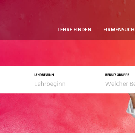
LEHRE FINDEN
FIRMENSUCH
LEHRBEGINN
BERUFSGRUPPE
astgewerbe
2028
Gesundheit/Pflege/So
nformatik/Telco
Kultur