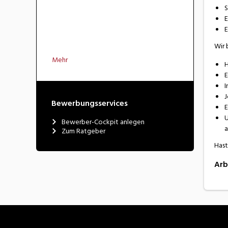
S
E
E
Wir 
Mehr
H
E
I
J
Bewerbungsservices
E
U
Bewerber-Cockpit anlegen
a
Zum Ratgeber
Hast
Arb