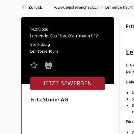
Nahrung
N
www.lehrstellencheck.ch
Lernende Kauff
Zurück
Wirtschaft/Verwaltung
Fri
14.07.2026
Lernende Kauffrau/Kaufmann EFZ
Steffisburg
Le
Lehrstelle
100%
Die 
per 
JETZT BEWERBEN
Dei
K
Fritz Studer AG
S
K
e
Für 
A