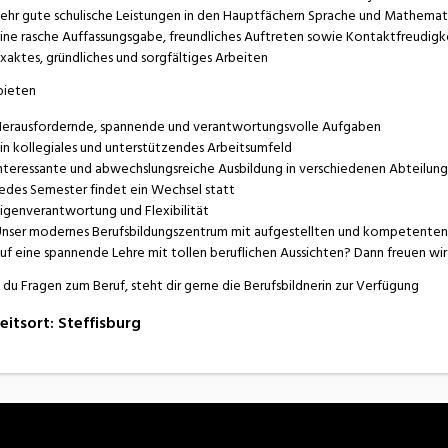
ehr gute schulische Leistungen in den Hauptfächern Sprache und Mathemat
ine rasche Auffassungsgabe, freundliches Auftreten sowie Kontaktfreudigk
xaktes, gründliches und sorgfältiges Arbeiten
bieten
erausfordernde, spannende und verantwortungsvolle Aufgaben
in kollegiales und unterstützendes Arbeitsumfeld
nteressante und abwechslungsreiche Ausbildung in verschiedenen Abteilun
edes Semester findet ein Wechsel statt
igenverantwortung und Flexibilität
nser modernes Berufsbildungszentrum mit aufgestellten und kompetenten Fa
uf eine spannende Lehre mit tollen beruflichen Aussichten? Dann freuen wi
 du Fragen zum Beruf, steht dir gerne die Berufsbildnerin zur Verfügung
eitsort
:
Steffisburg