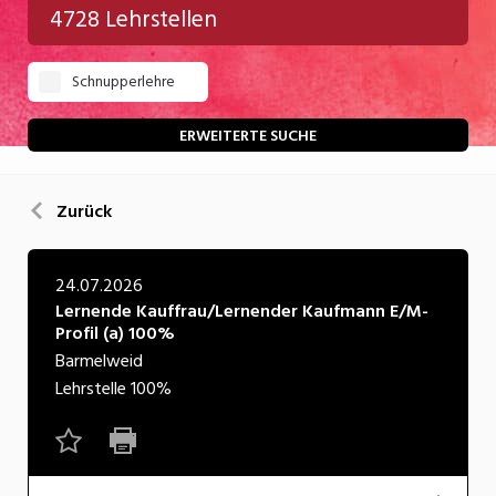
4728 Lehrstellen
Gastgewerbe
Schnupperlehre
Gesundheit/Pflege/Soziales
Handwerk/Technik
ERWEITERTE SUCHE
Informatik/Telco
Zurück
Kultur
Nahrung
24.07.2026
Lernende Kauffrau/​Lernender Kaufmann E/​M-
Natur
Profil (a) 100%
Verkehr/Logistik
Barmelweid
Lehrstelle
100%
Wirtschaft/Verwaltung