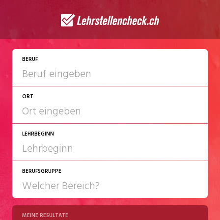
JETZT BEWERBEN
BERUF
ORT
LEHRBEGINN
BERUFSGRUPPE
2027
2028
MEINE RESULTATE
Chemie/Pharma