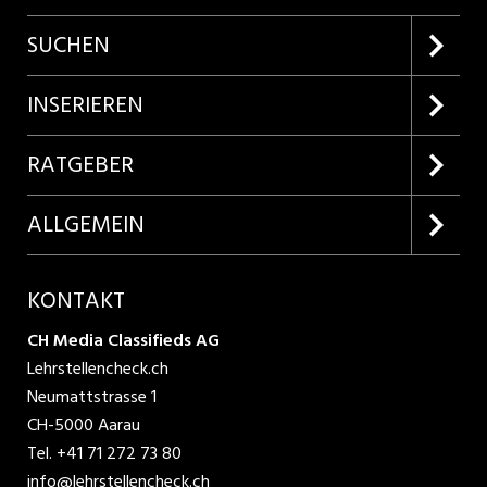
SUCHEN
Firmenprofile entdecken
INSERIEREN
Lehrstellen suchen
Kundenlogin
RATGEBER
Inserieren
Lehrberufe entdecken
ALLGEMEIN
Produkte
Bewerbungstipps
Über uns
KONTAKT
AGB
CH Media Classifieds AG
Lehrstellencheck.ch
Datenschutzbestimmungen
Neumattstrasse 1
CH-5000 Aarau
Nutzungsbedingungen
Tel.
+41 71 272 73 80
info@lehrstellencheck.ch
Impressum