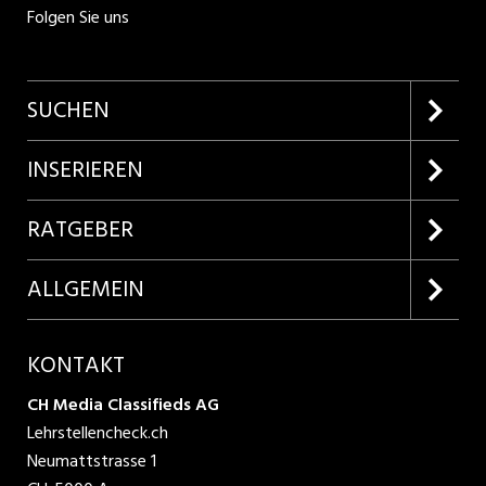
Folgen Sie uns
SUCHEN
Firmenprofile entdecken
INSERIEREN
Lehrstellen suchen
Kundenlogin
RATGEBER
Inserieren
Lehrberufe entdecken
ALLGEMEIN
Produkte
Bewerbungstipps
Über uns
KONTAKT
AGB
CH Media Classifieds AG
Lehrstellencheck.ch
Datenschutzbestimmungen
Neumattstrasse 1