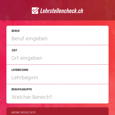
JETZT BEWERBEN
BERUF
ORT
LEHRBEGINN
BERUFSGRUPPE
2027
2028
MEINE RESULTATE
Chemie/Pharma