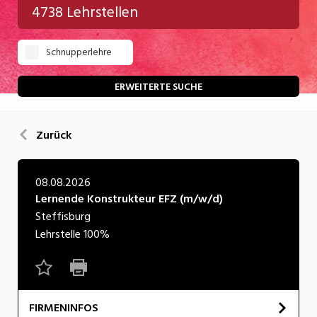
4738 Lehrstellen
Gastgewerbe
Schnupperlehre
Gesundheit/Pflege/Soziales
Handwerk/Technik
ERWEITERTE SUCHE
Informatik/Telco
Zurück
Kultur
Nahrung
08.08.2026
Lernende Konstrukteur EFZ (m/w/d)
Natur
Steffisburg
Verkehr/Logistik
Lehrstelle
100%
Wirtschaft/Verwaltung
FIRMENINFOS