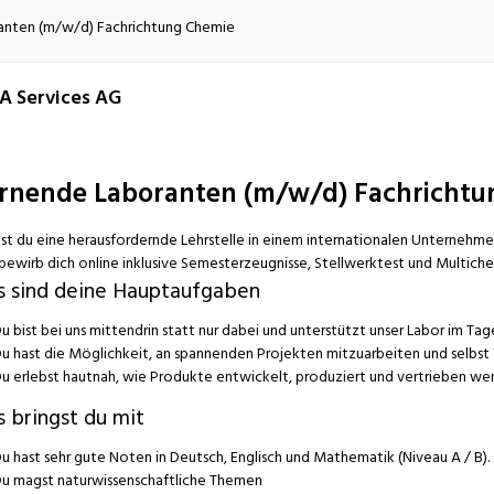
atur
Verkehr/Logistik
anten (m/w/d) Fachrichtung Chemie
A Services AG
rnende Laboranten (m/w/d) Fachrichtu
st du eine herausfordernde Lehrstelle in einem internationalen Unternehme
bewirb dich online inklusive Semesterzeugnisse, Stellwerktest und Multiche
s sind deine Hauptaufgaben
u bist bei uns mittendrin statt nur dabei und unterstützt unser Labor im Ta
u hast die Möglichkeit, an spannenden Projekten mitzuarbeiten und selb
u erlebst hautnah, wie Produkte entwickelt, produziert und vertrieben we
 bringst du mit
u hast sehr gute Noten in Deutsch, Englisch und Mathematik (Niveau A / B).
u magst naturwissenschaftliche Themen