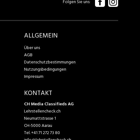
Folgen Sie uns
ALLGEMEIN
Über uns
AGB
Datenschutzbestimmungen
Nutzungsbedingungen
Impressum
KONTAKT
CH Media Classifieds AG
Lehrstellencheck.ch
Neumattstrasse 1
CH-5000 Aarau
Tel.
+41 71 272 73 80
info@lehrstellencheck.ch