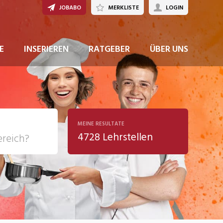
JOBABO
MERKLISTE
LOGIN
JETZT BEWERBEN
E
INSERIEREN
RATGEBER
ÜBER UNS
MEINE RESULTATE
4728 Lehrstellen
ziales