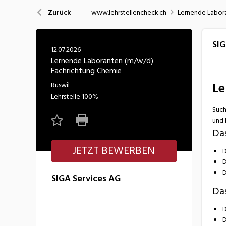
Nahrung
N
www.lehrstellencheck.ch
Lernende Labor
Zurück
Wirtschaft/Verwaltung
SIG
12.07.2026
Lernende Laboranten (m/w/d)
Fachrichtung Chemie
Le
Ruswil
Lehrstelle
100%
Such
und 
Da
JETZT BEWERBEN
D
D
D
SIGA Services AG
Das
D
D