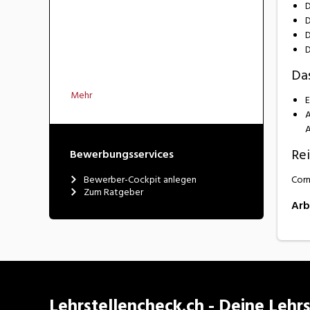
D
D
D
D
Das
Mehr
E
A
A
Rei
Bewerbungsservices
Bewerber-Cockpit anlegen
Corn
Zum Ratgeber
Arb
Lehrstellencheck.ch - Deine Lehrs