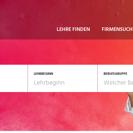
LEHRE FINDEN
FIRMENSUCH
LEHRBEGINN
BERUFSGRUPPE
astgewerbe
2028
Gesundheit/Pflege/So
nformatik/Telco
Kultur