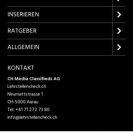
Firmenprofile entdecken
INSERIEREN
Lehrstellen suchen
Kundenlogin
RATGEBER
Inserieren
Lehrberufe entdecken
ALLGEMEIN
Produkte
Bewerbungstipps
Über uns
KONTAKT
AGB
CH Media Classifieds AG
Lehrstellencheck.ch
Datenschutzbestimmungen
Neumattstrasse 1
CH-5000 Aarau
Nutzungsbedingungen
Tel.
+41 71 272 73 80
info@lehrstellencheck.ch
Impressum