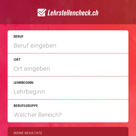
JETZT BEWERBEN
BERUF
ORT
LEHRBEGINN
BERUFSGRUPPE
2027
2028
MEINE RESULTATE
Chemie/Pharma