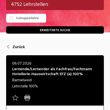
4752 Lehrstellen
Gastgewerbe
Schnupperlehre
Gesundheit/Pflege/Soziales
Handwerk/Technik
ERWEITERTE SUCHE
Informatik/Telco
Zurück
Kultur
Nahrung
06.07.2026
Lernende/​Lernender als Fachfrau/​Fachmann
Natur
Hotellerie-Hauswirtschaft EFZ (a) 100%
Verkehr/Logistik
Barmelweid
Lehrstelle
100%
Wirtschaft/Verwaltung