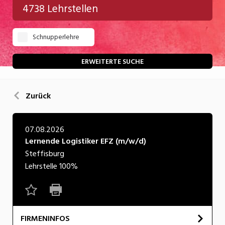
4738 Lehrstellen
Gastgewerbe
Schnupperlehre
Gesundheit/Pflege/Soziales
Handwerk/Technik
ERWEITERTE SUCHE
Informatik/Telco
Zurück
Kultur
Nahrung
07.08.2026
Lernende Logistiker EFZ (m/w/d)
Natur
Steffisburg
Verkehr/Logistik
Lehrstelle
100%
Wirtschaft/Verwaltung
FIRMENINFOS