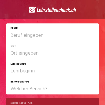
JETZT BEWERBEN
BERUF
ORT
LEHRBEGINN
BERUFSGRUPPE
2027
2028
MEINE RESULTATE
Chemie/Pharma