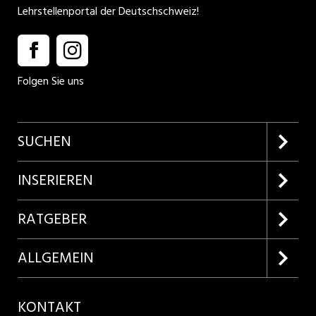
Lehrstellenportal der Deutschschweiz!
Folgen Sie uns
SUCHEN
Firmenprofile entdecken
INSERIEREN
Lehrstellen suchen
Kundenlogin
RATGEBER
Inserieren
Lehrberufe entdecken
ALLGEMEIN
Produkte
Bewerbungstipps
Über uns
KONTAKT