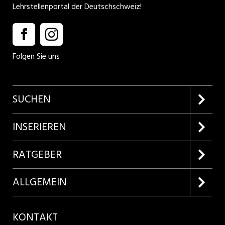
Lehrstellenportal der Deutschschweiz!
Folgen Sie uns
SUCHEN
Firmenprofile entdecken
INSERIEREN
Lehrstellen suchen
Kundenlogin
RATGEBER
Inserieren
Lehrberufe entdecken
ALLGEMEIN
Produkte
Bewerbungstipps
Über uns
KONTAKT