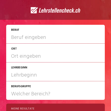
JETZT BEWERBEN
BERUF
ORT
LEHRBEGINN
BERUFSGRUPPE
2027
2028
MEINE RESULTATE
Chemie/Pharma