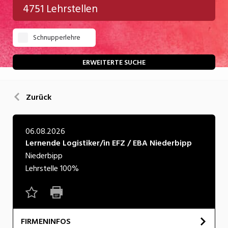
4751 Lehrstellen
Gastgewerbe
Schnupperlehre
Gesundheit/Pflege/Soziales
Handwerk/Technik
ERWEITERTE SUCHE
Informatik/Telco
Zurück
Kultur
Nahrung
06.08.2026
Lernende Logistiker/in EFZ / EBA Niederbipp
Natur
Niederbipp
Verkehr/Logistik
Lehrstelle
100%
Wirtschaft/Verwaltung
FIRMENINFOS