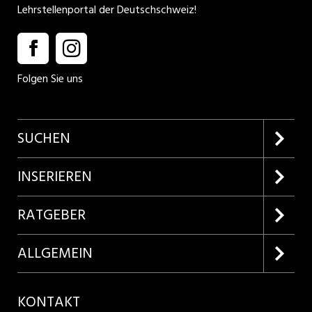
Lehrstellenportal der Deutschschweiz!
Folgen Sie uns
SUCHEN
Firmenprofile entdecken
INSERIEREN
Lehrstellen suchen
Kundenlogin
RATGEBER
Inserieren
Lehrberufe entdecken
ALLGEMEIN
Produkte
Bewerbungstipps
Über uns
KONTAKT