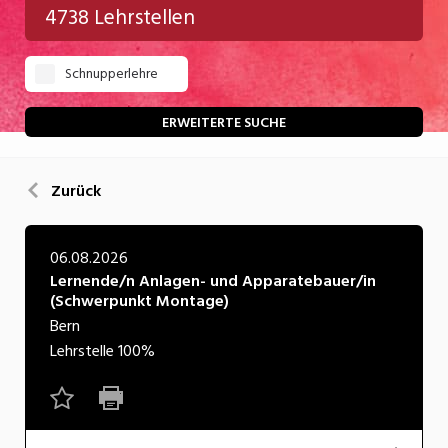
4738 Lehrstellen
Gastgewerbe
Schnupperlehre
Gesundheit/Pflege/Soziales
Handwerk/Technik
ERWEITERTE SUCHE
Informatik/Telco
Zurück
Kultur
Nahrung
06.08.2026
Lernende/n Anlagen- und Apparatebauer/in
Natur
(Schwerpunkt Montage)
Verkehr/Logistik
Bern
Lehrstelle
100%
Wirtschaft/Verwaltung