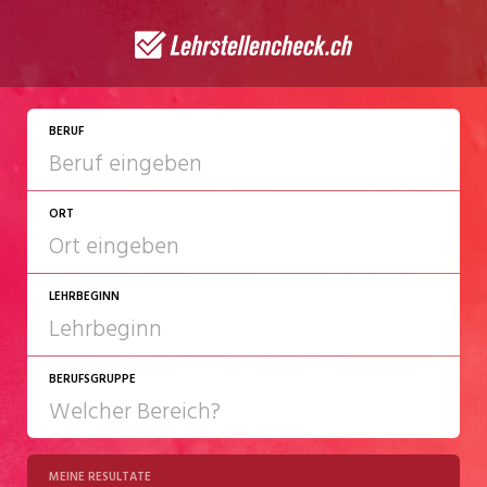
JETZT BEWERBEN
BERUF
ORT
LEHRBEGINN
BERUFSGRUPPE
2027
2028
MEINE RESULTATE
Chemie/Pharma