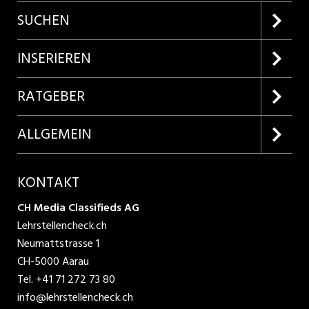
SUCHEN
Firmenprofile entdecken
INSERIEREN
Lehrstellen suchen
Kundenlogin
RATGEBER
Inserieren
Lehrberufe entdecken
ALLGEMEIN
Produkte
Bewerbungstipps
Über uns
KONTAKT
AGB
CH Media Classifieds AG
Lehrstellencheck.ch
Datenschutzbestimmungen
Neumattstrasse 1
CH-5000 Aarau
Nutzungsbedingungen
Tel.
+41 71 272 73 80
info@lehrstellencheck.ch
Impressum