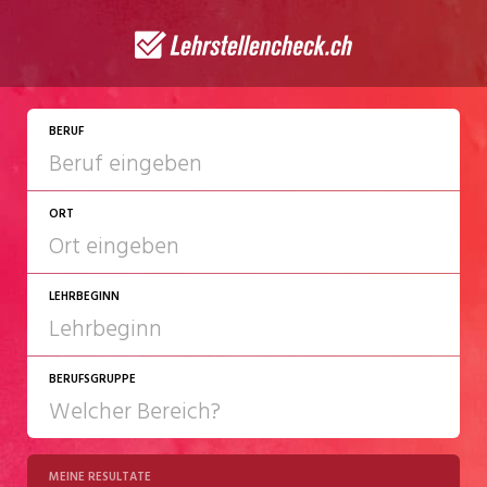
JETZT BEWERBEN
BERUF
ORT
LEHRBEGINN
BERUFSGRUPPE
2027
2028
MEINE RESULTATE
Chemie/Pharma