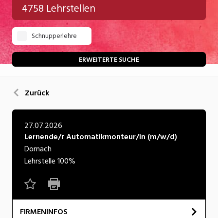
4758 Lehrstellen
Gastgewerbe
Schnupperlehre
Gesundheit/Pflege/Soziales
Handwerk/Technik
ERWEITERTE SUCHE
Informatik/Telco
Zurück
Kultur
Nahrung
27.07.2026
Lernende/r Automatikmonteur/in (m/w/d)
Natur
Dornach
Verkehr/Logistik
Lehrstelle
100%
Wirtschaft/Verwaltung
FIRMENINFOS