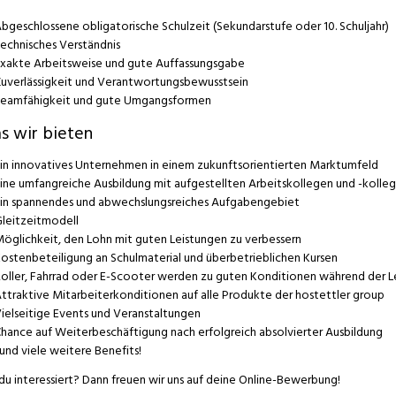
bgeschlossene obligatorische Schulzeit (Sekundarstufe oder 10. Schuljahr)
echnisches Verständnis
xakte Arbeitsweise und gute Auffassungsgabe
uverlässigkeit und Verantwortungsbewusstsein
eamfähigkeit und gute Umgangsformen
s wir bieten
in innovatives Unternehmen in einem zukunftsorientierten Marktumfeld
ine umfangreiche Ausbildung mit aufgestellten Arbeitskollegen und -kolle
in spannendes und abwechslungsreiches Aufgabengebiet
leitzeitmodell
öglichkeit, den Lohn mit guten Leistungen zu verbessern
ostenbeteiligung an Schulmaterial und überbetrieblichen Kursen
oller, Fahrrad oder E-Scooter werden zu guten Konditionen während der Le
ttraktive Mitarbeiterkonditionen auf alle Produkte der hostettler group
ielseitige Events und Veranstaltungen
hance auf Weiterbeschäftigung nach erfolgreich absolvierter Ausbildung
..und viele weitere Benefits!
 du interessiert? Dann freuen wir uns auf deine Online-Bewerbung!