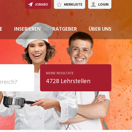
JOBABO
MERKLISTE
LOGIN
JETZT BEWERBEN
E
INSERIEREN
RATGEBER
ÜBER UNS
MEINE RESULTATE
4728 Lehrstellen
ziales