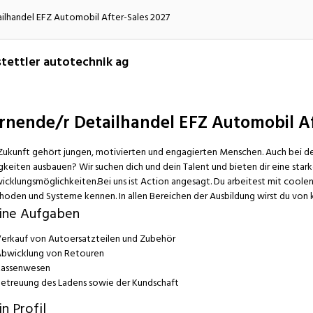
atur
Verkehr/Logistik
ilhandel EFZ Automobil After-Sales 2027
tettler autotechnik ag
rnende/r Detailhandel EFZ Automobil Af
Zukunft gehört jungen, motivierten und engagierten Menschen. Auch bei de
gkeiten ausbauen? Wir suchen dich und dein Talent und bieten dir eine star
icklungsmöglichkeiten.Bei uns ist Action angesagt. Du arbeitest mit cool
oden und Systeme kennen. In allen Bereichen der Ausbildung wirst du von
ine Aufgaben
erkauf von Autoersatzteilen und Zubehör
bwicklung von Retouren
assenwesen
etreuung des Ladens sowie der Kundschaft
n Profil