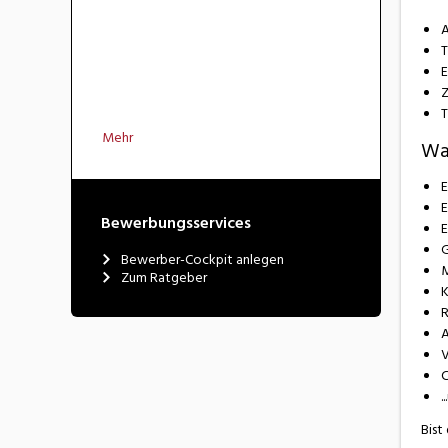
A
T
E
Z
T
Mehr
Wa
E
E
Bewerbungsservices
E
G
Bewerber-Cockpit anlegen
M
Zum Ratgeber
K
R
A
V
C
.
Bist