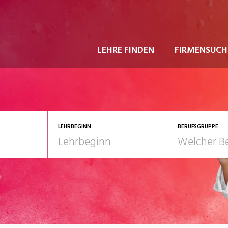
LEHRE FINDEN
FIRMENSUCH
LEHRBEGINN
BERUFSGRUPPE
astgewerbe
2028
Gesundheit/Pflege/So
nformatik/Telco
Kultur