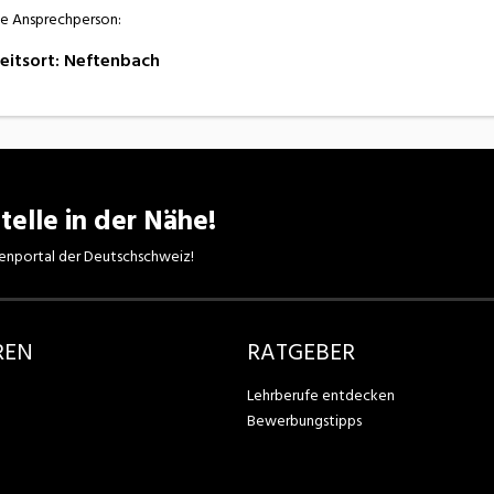
e Ansprechperson:
eitsort
:
Neftenbach
telle in der Nähe!
enportal der Deutschschweiz!
REN
RATGEBER
Lehrberufe entdecken
Bewerbungstipps