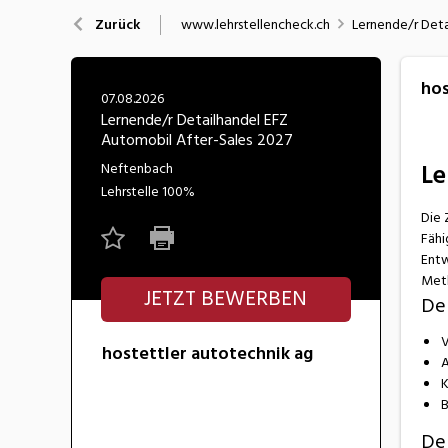
Nahrung
N
www.lehrstellencheck.ch
Lernende/r Deta
Zurück
Wirtschaft/Verwaltung
hos
07.08.2026
Lernende/r Detailhandel EFZ
Automobil After-Sales 2027
Le
Neftenbach
Lehrstelle
100%
Die 
Fähi
Entw
Meth
JETZT BEWERBEN
De
V
hostettler autotechnik ag
A
K
B
Dei