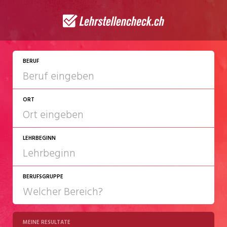
JETZT BEWERBEN
BERUF
ORT
LEHRBEGINN
BERUFSGRUPPE
2027
2028
MEINE RESULTATE
Chemie/Pharma