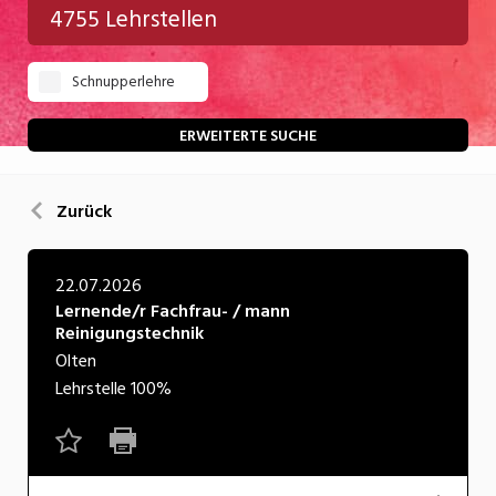
4755 Lehrstellen
Gastgewerbe
Schnupperlehre
Gesundheit/Pflege/Soziales
Handwerk/Technik
ERWEITERTE SUCHE
Informatik/Telco
Zurück
Kultur
Nahrung
22.07.2026
Lernende/r Fachfrau- / mann
Natur
Reinigungstechnik
Verkehr/Logistik
Olten
Lehrstelle
100%
Wirtschaft/Verwaltung