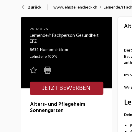
Nahrung
N
www.lehrstellencheck.ch
Lernende/r Fac
Zurück
Wirtschaft/Verwaltung
Alt
26.07.2026
Lernende/r Fachperson Gesundheit
EFZ
8634
Hombrechtikon
Der 
Lehrstelle
100%
Bauw
anth
Im 
JETZT BEWERBEN
Wir 
Le
Alters- und Pflegeheim
Sonnengarten
Dei
P
A