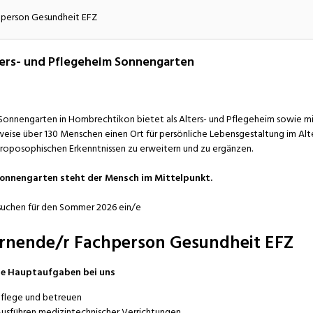
atur
Verkehr/Logistik
hperson Gesundheit EFZ
ers- und Pflegeheim Sonnengarten
Sonnengarten in Hombrechtikon bietet als Alters- und Pflegeheim sowie m
eise über 130 Menschen einen Ort für persönliche Lebensgestaltung im Alte
roposophischen Erkenntnissen zu erweitern und zu ergänzen.
Sonnengarten steht der Mensch im Mittelpunkt.
suchen für den Sommer 2026 ein/e
rnende/r Fachperson Gesundheit EFZ
ne Hauptaufgaben bei uns
flege und betreuen
usführen medizintechnischer Verrichtungen