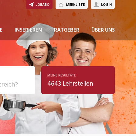
JOBABO
MERKLISTE
LOGIN
JETZT BEWERBEN
E
INSERIEREN
RATGEBER
ÜBER UNS
MEINE RESULTATE
4643 Lehrstellen
ziales