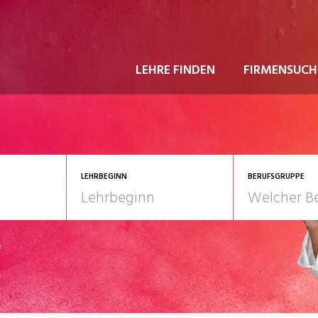
LEHRE FINDEN
FIRMENSUCH
LEHRBEGINN
BERUFSGRUPPE
astgewerbe
2028
Gesundheit/Pflege/So
nformatik/Telco
Kultur