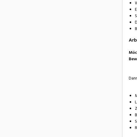
W
E
S
D
B
Arb
Möch
Bew
Dann
M
L
Z
B
S
R