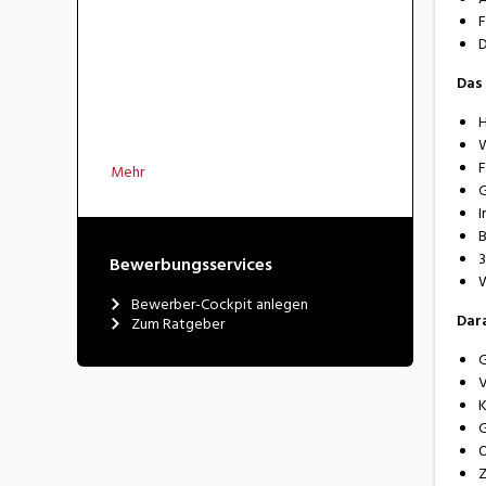
F
D
Das 
H
W
F
Mehr
G
I
B
3
Bewerbungsservices
W
Bewerber-Cockpit anlegen
Dar
Zum Ratgeber
G
V
K
G
O
Z