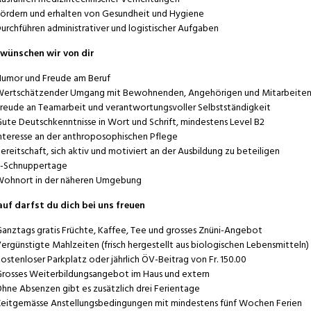
ördern und erhalten von Gesundheit und Hygiene
urchführen administrativer und logistischer Aufgaben
wünschen wir von dir
umor und Freude am Beruf
ertschätzender Umgang mit Bewohnenden, Angehörigen und Mitarbeite
reude an Teamarbeit und verantwortungsvoller Selbstständigkeit
ute Deutschkenntnisse in Wort und Schrift, mindestens Level B2
nteresse an der anthroposophischen Pflege
ereitschaft, sich aktiv und motiviert an der Ausbildung zu beteiligen
-Schnuppertage
ohnort in der näheren Umgebung
auf
darfst du dich
bei uns freuen
anztags gratis Früchte, Kaffee, Tee und grosses Znüni-Angebot
ergünstigte Mahlzeiten (frisch hergestellt aus biologischen Lebensmitteln)
ostenloser Parkplatz oder jährlich ÖV-Beitrag von Fr. 150.00
rosses Weiterbildungsangebot im Haus und extern
hne Absenzen gibt es zusätzlich drei Ferientage
eitgemässe Anstellungsbedingungen mit mindestens fünf Wochen Ferien