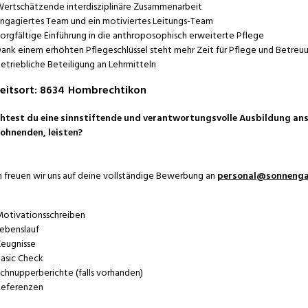
ertschätzende interdisziplinäre Zusammenarbeit
ngagiertes Team und ein motiviertes Leitungs-Team
orgfältige Einführung in die anthroposophisch erweiterte Pflege
ank einem erhöhten Pflegeschlüssel steht mehr Zeit für Pflege und Betreu
etriebliche Beteiligung an Lehrmitteln
eitsort
:
8634
Hombrechtikon
test du eine sinnstiftende und verantwortungsvolle Ausbildung anst
ohnenden, leisten?
 freuen wir uns auf deine vollständige Bewerbung an
personal@sonnenga
otivationsschreiben
ebenslauf
eugnisse
asic Check
chnupperberichte (falls vorhanden)
eferenzen