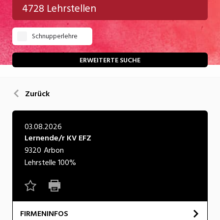
4728 Lehrstellen
Gastgewerbe
Schnupperlehre
Gesundheit/Pflege/Soziales
Handwerk/Technik
ERWEITERTE SUCHE
Informatik/Telco
Zurück
Kultur
Nahrung
03.08.2026
Lernende/r KV EFZ
Natur
9320
Arbon
Verkehr/Logistik
Lehrstelle
100%
Wirtschaft/Verwaltung
FIRMENINFOS