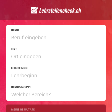
JETZT BEWERBEN
BERUF
ORT
LEHRBEGINN
BERUFSGRUPPE
2027
2028
MEINE RESULTATE
Chemie/Pharma