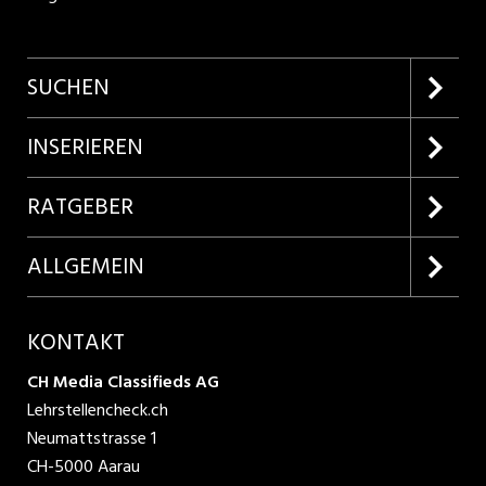
SUCHEN
Firmenprofile entdecken
INSERIEREN
Lehrstellen suchen
Kundenlogin
RATGEBER
Inserieren
Lehrberufe entdecken
ALLGEMEIN
Produkte
Bewerbungstipps
Über uns
KONTAKT
AGB
CH Media Classifieds AG
Lehrstellencheck.ch
Datenschutzbestimmungen
Neumattstrasse 1
CH-5000 Aarau
Nutzungsbedingungen