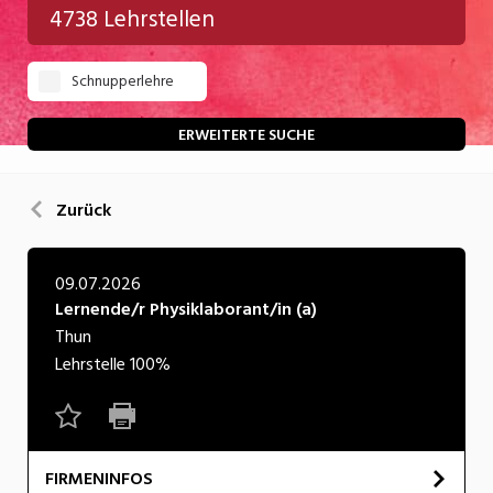
4738 Lehrstellen
Gastgewerbe
Schnupperlehre
Gesundheit/Pflege/Soziales
Handwerk/Technik
ERWEITERTE SUCHE
Informatik/Telco
Zurück
Kultur
Nahrung
09.07.2026
Lernende/r Physiklaborant/in (a)
Natur
Thun
Verkehr/Logistik
Lehrstelle
100%
Wirtschaft/Verwaltung
FIRMENINFOS