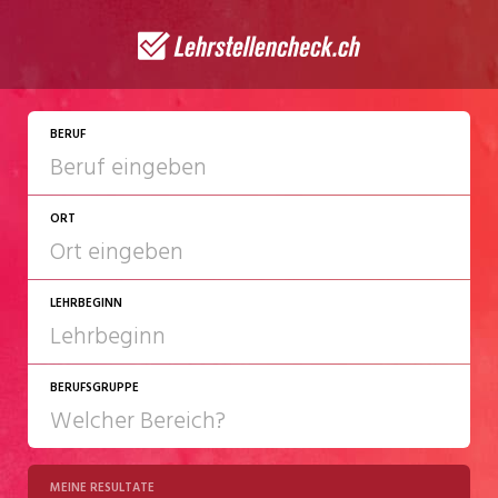
JETZT BEWERBEN
BERUF
ORT
LEHRBEGINN
BERUFSGRUPPE
2027
2028
MEINE RESULTATE
Chemie/Pharma