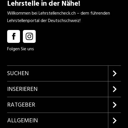
Lehrstelle in der Nähe!
Willkommen bei Lehrstellencheck.ch – dem führenden
Lehrstellenportal der Deutschschweiz!
Folgen Sie uns
SUCHEN
Firmenprofile entdecken
INSERIEREN
Lehrstellen suchen
Kundenlogin
RATGEBER
Inserieren
Lehrberufe entdecken
ALLGEMEIN