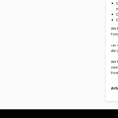
D
m
D
D
Wir 
Fors
«a» 
die 
Wir 
zwei
Post
Arb