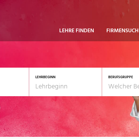
LEHRE FINDEN
FIRMENSUCH
LEHRBEGINN
BERUFSGRUPPE
astgewerbe
2028
Gesundheit/Pflege/So
nformatik/Telco
Kultur