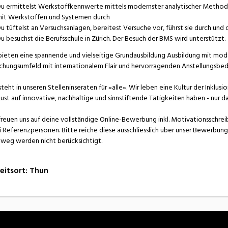
u ermittelst Werkstoffkennwerte mittels modernster analytischer Methode
it Werkstoffen und Systemen durch
u tüftelst an Versuchsanlagen, bereitest Versuche vor, führst sie durch und
u besuchst die Berufsschule in Zürich. Der Besuch der BMS wird unterstützt.
bieten eine spannende und vielseitige Grundausbildung Ausbildung mit mode
chungsumfeld mit internationalem Flair und hervorragenden Anstellungsbed
steht in unseren Stelleninseraten für «alle». Wir leben eine Kultur der Inklu
Lust auf innovative, nachhaltige und sinnstiftende Tätigkeiten haben - nur da
freuen uns auf deine vollständige Online-Bewerbung inkl. Motivationsschre
 Referenzpersonen. Bitte reiche diese ausschliesslich über unser Bewerbun
weg werden nicht berücksichtigt.
eitsort
:
Thun