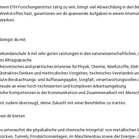
inem ETH Forschungsinstitut tätig zu sein, bringt viel Abwechslung in den Be
Werkstoffen hast, garantieren wir dir spannende Aufgaben in einem interna
Werken.
bringst du mit
ekundarschule A mit sehr guten Leistungen in den naturwissenschaftlichen, 
ns Alltagssprache
heoretisches und praktisches Interesse für Physik, Chemie, Werkstoffe, El
bstraktes Denken und methodisches Vorgehen, technisches Verständnis un
ute Beobachtungs- und Auffassungsgabe, Sorgfalt, verantwortungsvolles u
reude an einer hoch technisierten und komplexen Arbeitsumgebung
ohe Kompetenzen in der Kommunikation und Zusammenarbeit mit Mensc
ist zudem überzeugt, deine Zukunft mit einer Berufslehre zu starten.
wir dir bieten
u untersuchst die physikalische und chemische Integrität von metallischen W
rücken, Tunnels, Produktionsanlagen, im Maschinenbau sowie der Energie