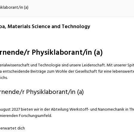
atur
Verkehr/Logistik
klaborant/in (a)
a, Materials Science and Technology
rnende/r Physiklaborant/in (a)
rialwissenschaft und Technologie sind unsere Leidenschaft. Mit unserer Spi
 entscheidende Beiträge zum Wohle der Gesellschaft für eine lebenswerte 
ichs.
rnende/r Physiklaborant/in (a)
August 2027 bieten wir in der Abteilung Werkstoff- und Nanomechanik in Th
inierenden Forschungsumfeld.
erwartet dich