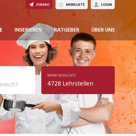
JOBABO
MERKLISTE
LOGIN
JETZT BEWERBEN
E
INSERIEREN
RATGEBER
ÜBER UNS
MEINE RESULTATE
4728 Lehrstellen
ziales