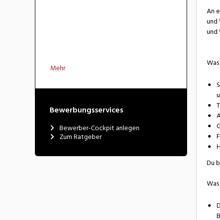
An e
und 
und 
Was 
Mehr
S
u
T
Bewerbungsservices
A
G
Bewerber-Cockpit anlegen
F
Zum Ratgeber
H
Du b
Was 
D
B