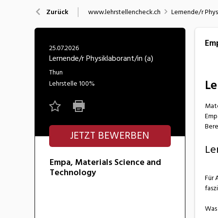
Nahrung
N
www.lehrstellencheck.ch
Lernende/r Physi
Zurück
Wirtschaft/Verwaltung
Emp
25.07.2026
Lernende/r Physiklaborant/in (a)
Thun
Le
Lehrstelle
100%
Mate
Empa
Bere
JETZT BEWERBEN
Le
Empa, Materials Science and
Technology
Für 
fasz
Was 