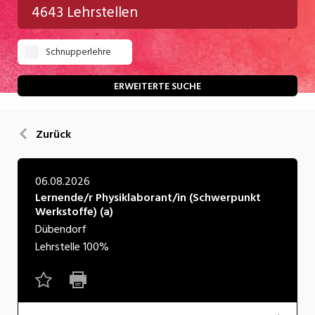
4643 Lehrstellen
Gastgewerbe
Schnupperlehre
Gesundheit/Pflege/Soziales
Handwerk/Technik
ERWEITERTE SUCHE
Informatik/Telco
Zurück
Kultur
Nahrung
06.08.2026
Lernende/r Physiklaborant/in (Schwerpunkt
Natur
Werkstoffe) (a)
Verkehr/Logistik
Dübendorf
Lehrstelle
100%
Wirtschaft/Verwaltung