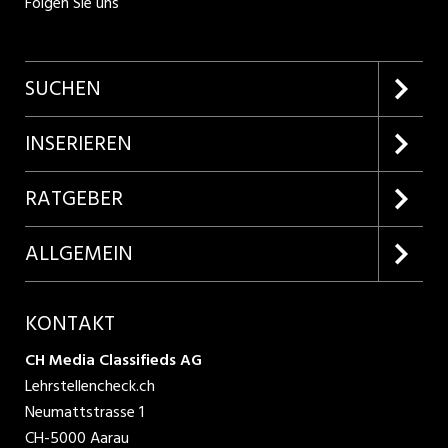
Folgen Sie uns
SUCHEN
Firmenprofile entdecken
INSERIEREN
Lehrstellen suchen
Kundenlogin
RATGEBER
Inserieren
Lehrberufe entdecken
ALLGEMEIN
Produkte
Bewerbungstipps
Über uns
KONTAKT
AGB
CH Media Classifieds AG
Lehrstellencheck.ch
Datenschutzbestimmungen
Neumattstrasse 1
CH-5000 Aarau
Nutzungsbedingungen