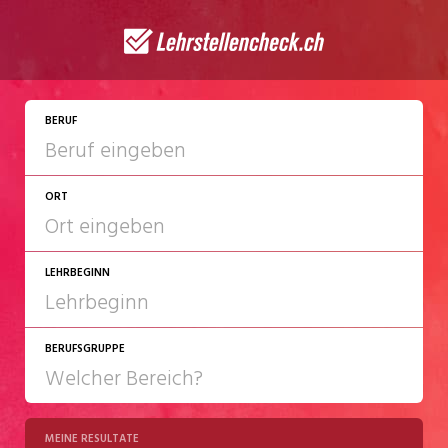
JETZT BEWERBEN
BERUF
ORT
LEHRBEGINN
BERUFSGRUPPE
2027
2028
MEINE RESULTATE
Chemie/Pharma