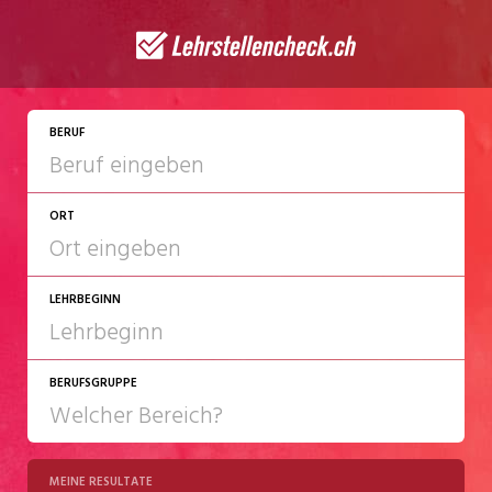
JETZT BEWERBEN
BERUF
ORT
LEHRBEGINN
BERUFSGRUPPE
2027
2028
MEINE RESULTATE
Chemie/Pharma