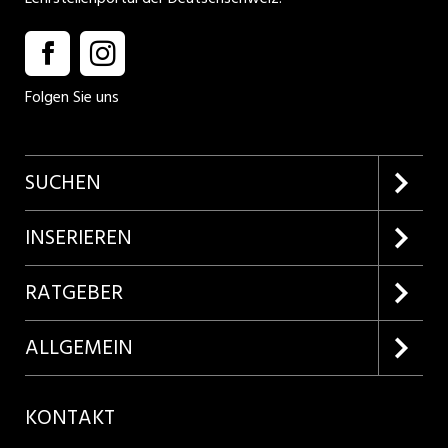
Folgen Sie uns
SUCHEN
Firmenprofile entdecken
INSERIEREN
Lehrstellen suchen
Kundenlogin
RATGEBER
Inserieren
Lehrberufe entdecken
ALLGEMEIN
Produkte
Bewerbungstipps
Über uns
KONTAKT
AGB