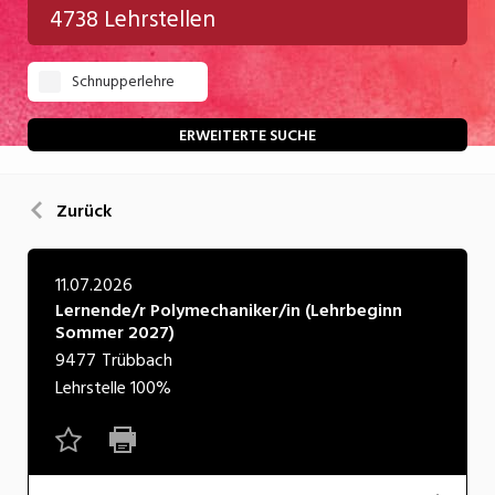
4738 Lehrstellen
Gastgewerbe
Schnupperlehre
Gesundheit/Pflege/Soziales
Handwerk/Technik
ERWEITERTE SUCHE
Informatik/Telco
Zurück
Kultur
Nahrung
11.07.2026
Lernende/r Polymechaniker/in (Lehrbeginn
Natur
Sommer 2027)
Verkehr/Logistik
9477
Trübbach
Lehrstelle
100%
Wirtschaft/Verwaltung