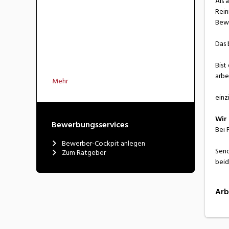
Als 
Rein
Bewo
Das 
Bist
arbe
Mehr
einzi
Wir 
Bewerbungsservices
Bei 
Bewerber-Cockpit anlegen
Send
Zum Ratgeber
beid
Arb