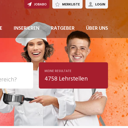
JOBABO
MERKLISTE
LOGIN
JETZT BEWERBEN
E
INSERIEREN
RATGEBER
ÜBER UNS
MEINE RESULTATE
4758 Lehrstellen
ziales