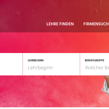
LEHRE FINDEN
FIRMENSUCH
LEHRBEGINN
BERUFSGRUPPE
astgewerbe
2028
Gesundheit/Pflege/So
nformatik/Telco
Kultur