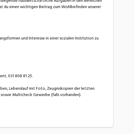
dlegende hauswirtschaftliche Aufgaben in den Bereichen
est du einen wichtigen Beitrag zum Wohlbefinden unserer
ngsformen und Interesse in einer sozialen Institution zu
ent, 031 808 81 25.
ben, Lebenslauf mit Foto, Zeugniskopien der letzten
s sowie Multicheck Gewerbe (falls vorhanden).