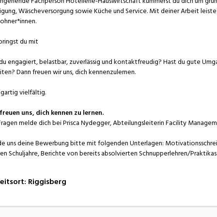
angehende Fachperson Hotellerie-Hauswirtschaft kümmerst du dich um grun
igung, Wäscheversorgung sowie Küche und Service. Mit deiner Arbeit leist
hner*innen.
bringst du mit
 du engagiert, belastbar, zuverlässig und kontaktfreudig? Hast du gute Umga
iten? Dann freuen wir uns, dich kennenzulernen.
gartig vielfältig.
freuen uns, dich kennen zu lernen.
Fragen melde dich bei Prisca Nydegger, Abteilungsleiterin Facility Managem
e uns deine Bewerbung bitte mit folgenden Unterlagen: Motivationsschrei
en Schuljahre, Berichte von bereits absolvierten Schnupperlehren/Praktika
eitsort
:
Riggisberg