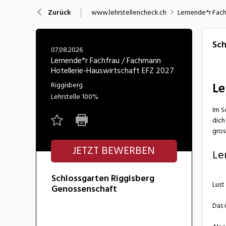
Nahrung
N
www.lehrstellencheck.ch
Lernende*r Fach
Zurück
Wirtschaft/Verwaltung
Sch
07.08.2026
Lernende*r Fachfrau / Fachmann
Hotellerie-Hauswirtschaft EFZ 2027
Le
Riggisberg
Lehrstelle
100%
Im S
dich
gros
JETZT BEWERBEN
Le
Schlossgarten Riggisberg
Lust
Genossenschaft
Das 