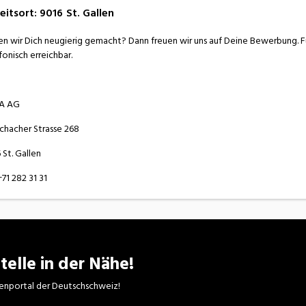
eitsort
:
9016
St. Gallen
n wir Dich neugierig gemacht? Dann freuen wir uns auf Deine Bewerbung. Fü
fonisch erreichbar.
BA AG
chacher Strasse 268
 St. Gallen
+71 282 31 31
telle in der Nähe!
enportal der Deutschschweiz!