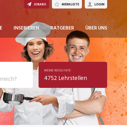
JOBABO
MERKLISTE
LOGIN
JETZT BEWERBEN
E
INSERIEREN
RATGEBER
ÜBER UNS
MEINE RESULTATE
4752 Lehrstellen
ziales