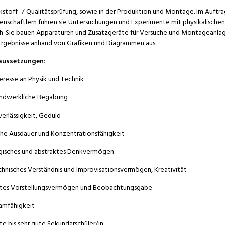
stoff- / Qualitätsprüfung, sowie in der Produktion und Montage. Im Auftra
enschaftlern führen sie Untersuchungen und Experimente mit physikalische
h. Sie bauen Apparaturen und Zusatzgeräte für Versuche und Montageanlage
Ergebnisse anhand von Grafiken und Diagrammen aus.
aussetzungen
:
teresse an Physik und Technik
ndwerkliche Begabung
verlässigkeit, Geduld
he Ausdauer und Konzentrationsfähigkeit
gisches und abstraktes Denkvermögen
chnisches Verständnis und Improvisationsvermögen, Kreativität
tes Vorstellungsvermögen und Beobachtungsgabe
amfähigkeit
te bis sehr gute Sekundarschüler/in