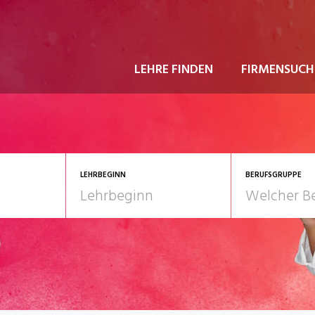
LEHRE FINDEN
FIRMENSUCH
LEHRBEGINN
BERUFSGRUPPE
astgewerbe
2028
Gesundheit/Pflege/So
nformatik/Telco
Kultur