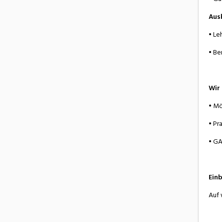
Aus
• Le
• Be
Wir 
• Mö
• Pr
• GA
Einb
Auf 