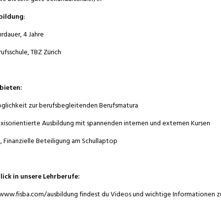
bildung
:
hrdauer, 4 Jahre
rufsschule, TBZ Zürich
bieten:
glichkeit zur berufsbegleitenden Berufsmatura
axisorientierte Ausbildung mit spannenden internen und externen Kursen
, Finanzielle Beteiligung am Schullaptop
lick in unsere Lehrberufe:
www.fisba.com/ausbildung findest du Videos und wichtige Informationen zu