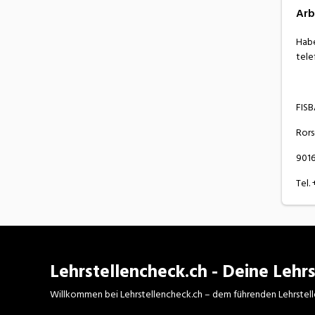
Arb
Habe
tele
FIS
Rors
9016
Tel. 
Lehrstellencheck.ch - Deine Lehrs
Willkommen bei Lehrstellencheck.ch – dem führenden Lehrstell