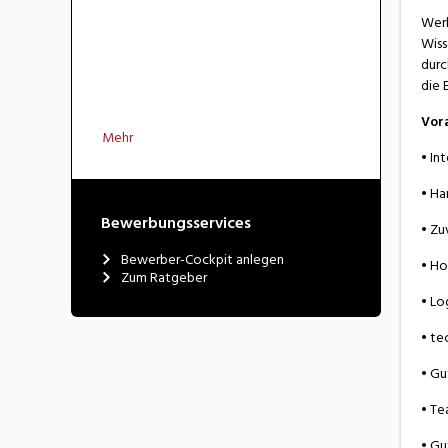
Werk
Wiss
durc
die 
Vor
Mehr
• In
• Ha
Bewerbungsservices
• Zu
Bewerber-Cockpit anlegen
• Ho
Zum Ratgeber
• Lo
• te
• Gu
• Te
• Gu