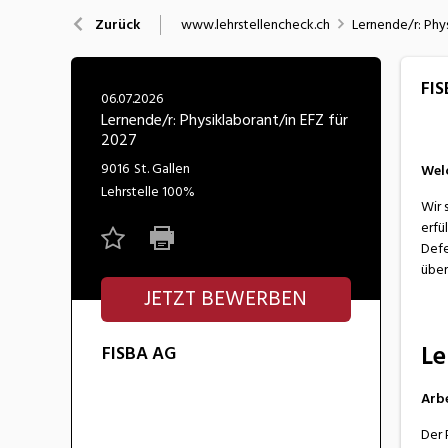
Nahrung
N
www.lehrstellencheck.ch
Lernende/r: Phys
Zurück
Wirtschaft/Verwaltung
FI
06.07.2026
Lernende/r: Physiklaborant/in EFZ für
2027
9016
St. Gallen
Welc
Lehrstelle
100%
Wir 
erfü
Defe
über
JETZT BEWERBEN
Le
FISBA AG
Arbe
Der 