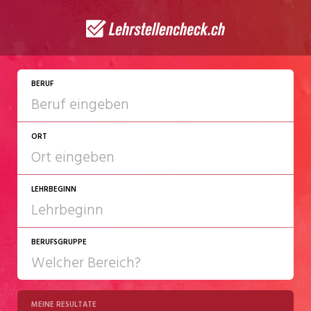
JETZT BEWERBEN
BERUF
ORT
LEHRBEGINN
BERUFSGRUPPE
2027
2028
MEINE RESULTATE
Chemie/Pharma