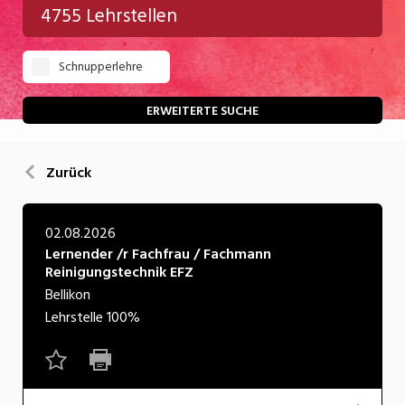
4755 Lehrstellen
Gastgewerbe
Schnupperlehre
Gesundheit/Pflege/Soziales
Handwerk/Technik
ERWEITERTE SUCHE
Informatik/Telco
Zurück
Kultur
Nahrung
02.08.2026
Lernender /r Fachfrau / Fachmann
Natur
Reinigungstechnik EFZ
Verkehr/Logistik
Bellikon
Lehrstelle
100%
Wirtschaft/Verwaltung