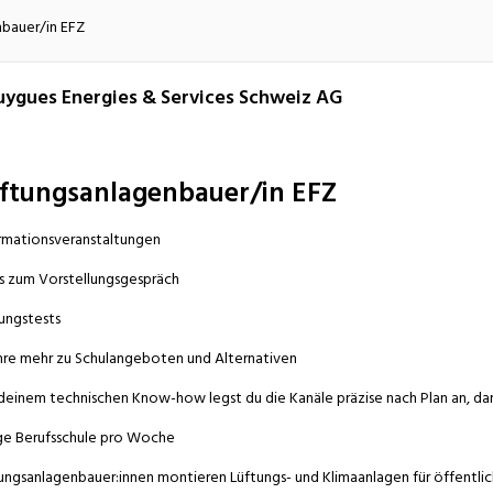
atur
Verkehr/Logistik
bauer/in EFZ
ygues Energies & Services Schweiz AG
ftungsanlagenbauer/in EFZ
rmationsveranstaltungen
s zum Vorstellungsgespräch
ungstests
hre mehr zu Schulangeboten und Alternativen
deinem technischen Know-how legst du die Kanäle präzise nach Plan an, da
ge Berufsschule pro Woche
ungsanlagenbauer:innen montieren Lüftungs- und Klimaanlagen für öffentli