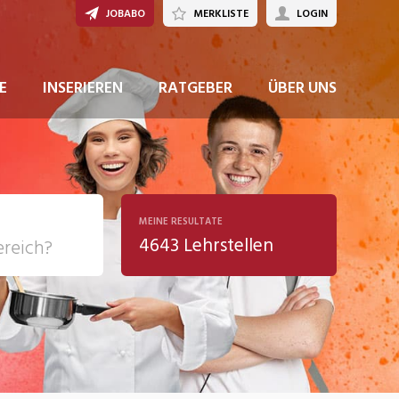
JOBABO
MERKLISTE
LOGIN
JETZT BEWERBEN
E
INSERIEREN
RATGEBER
ÜBER UNS
MEINE RESULTATE
4643 Lehrstellen
ziales