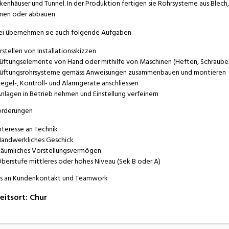
kenhäuser und Tunnel. In der Produktion fertigen sie Rohrsysteme aus Blech, 
men oder abbauen
i übernehmen sie auch folgende Aufgaben
rstellen von Installationsskizzen
üftungselemente von Hand oder mithilfe von Maschinen (Heften, Schrauben
üftungsrohrsysteme gemäss Anweisungen zusammenbauen und montieren
egel-, Kontroll- und Alarmgeräte anschliessen
nlagen in Betrieb nehmen und Einstellung verfeinern
orderungen
nteresse an Technik
andwerkliches Geschick
äumliches Vorstellungsvermögen
berstufe mittleres oder hohes Niveau (Sek B oder A)
s an Kundenkontakt und Teamwork
eitsort
:
Chur