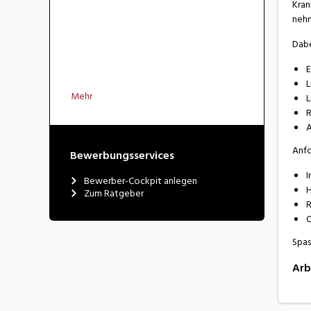
Kran
neh
Dabe
E
L
Mehr
L
R
A
Anf
Bewerbungsservices
I
Bewerber-Cockpit anlegen
H
Zum Ratgeber
R
O
Spas
Arb