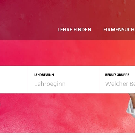
LEHRE FINDEN
FIRMENSUCH
LEHRBEGINN
BERUFSGRUPPE
astgewerbe
2028
Gesundheit/Pflege/So
nformatik/Telco
Kultur