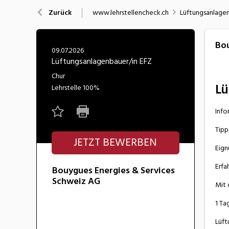
Nahrung
N
www.lehrstellencheck.ch
Lüftungsanlagen
Zurück
Wirtschaft/Verwaltung
Bou
09.07.2026
Lüftungsanlagenbauer/in EFZ
Chur
Lü
Lehrstelle
100%
Info
Tipp
JETZT BEWERBEN
Eign
Erfa
Bouygues Energies & Services
Schweiz AG
Mit 
1 Ta
Lüft