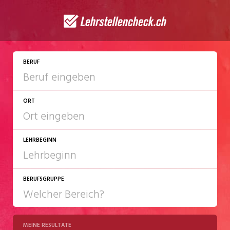
JETZT BEWERBEN
BERUF
ORT
LEHRBEGINN
BERUFSGRUPPE
2027
2028
MEINE RESULTATE
Chemie/Pharma