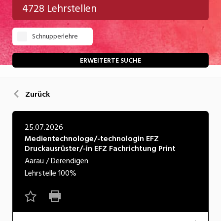
4728 Lehrstellen
Gastgewerbe
Schnupperlehre
Gesundheit/Pflege/Soziales
Handwerk/Technik
ERWEITERTE SUCHE
Informatik/Telco
Zurück
Kultur
Nahrung
25.07.2026
Medientechnologe/-technologin EFZ
Natur
Druckausrüster/-in EFZ Fachrichtung Print
Verkehr/Logistik
Aarau / Derendigen
Lehrstelle
100%
Wirtschaft/Verwaltung