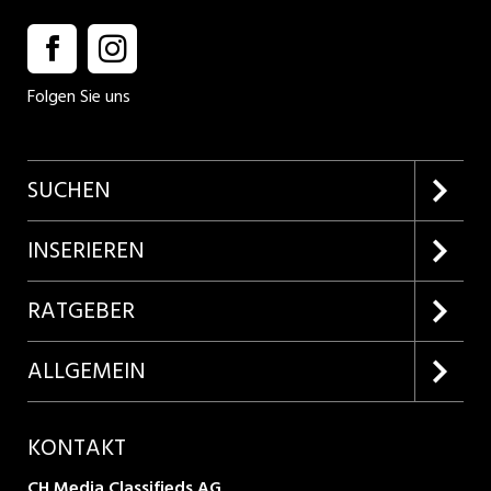
Folgen Sie uns
SUCHEN
Firmenprofile entdecken
INSERIEREN
Lehrstellen suchen
Kundenlogin
RATGEBER
Inserieren
Lehrberufe entdecken
ALLGEMEIN
Produkte
Bewerbungstipps
Über uns
KONTAKT
AGB
CH Media Classifieds AG