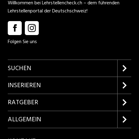
Willkommen bei Lehrstellencheck.ch – dem führenden
Lehrstellenportal der Deutschschweiz!
Folgen Sie uns
SUCHEN
Firmenprofile entdecken
INSERIEREN
Lehrstellen suchen
Kundenlogin
RATGEBER
Inserieren
Lehrberufe entdecken
ALLGEMEIN
Produkte
Bewerbungstipps
Über uns