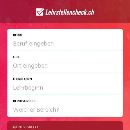
JETZT BEWERBEN
BERUF
ORT
LEHRBEGINN
BERUFSGRUPPE
2027
2028
MEINE RESULTATE
Chemie/Pharma