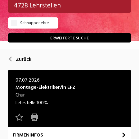
4728 Lehrstellen
Gastgewerbe
Schnupperlehre
Gesundheit/Pflege/Soziales
Handwerk/Technik
ERWEITERTE SUCHE
Informatik/Telco
Zurück
Kultur
Nahrung
07.07.2026
Montage-Elektriker/in EFZ
Natur
Chur
Verkehr/Logistik
Lehrstelle
100%
Wirtschaft/Verwaltung
FIRMENINFOS