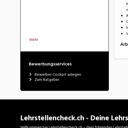
i
v
A
G
I
V
Mehr
Arb
Bewerbungsservices
Bewerber-Cockpit anlegen
Zum Ratgeber
Lehrstellencheck.ch - Deine Lehrs
Willkommen bei Lehrstellencheck.ch – dem führenden Lehrstell