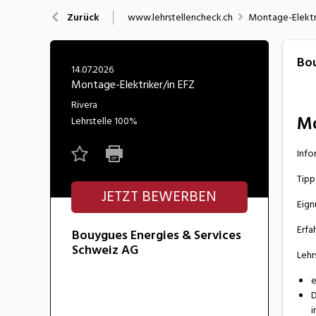
Nahrung
N
www.lehrstellencheck.ch
Montage-Elektri
Zurück
Wirtschaft/Verwaltung
Bou
14.07.2026
Montage-Elektriker/in EFZ
Rivera
Mo
Lehrstelle
100%
Info
Tipp
JETZT BEWERBEN
Eign
Erfa
Bouygues Energies & Services
Schweiz AG
Lehr
e
D
i