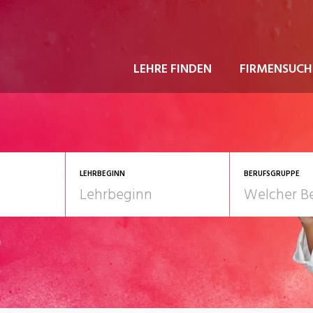
LEHRE FINDEN
FIRMENSUCH
LEHRBEGINN
BERUFSGRUPPE
astgewerbe
2028
Gesundheit/Pflege/So
nformatik/Telco
Kultur