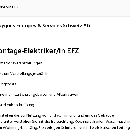
atur
Verkehr/Logistik
ker/in EFZ
ygues Energies & Services Schweiz AG
ntage-Elektriker/in EFZ
rmationsveranstaltungen
s zum Vorstellungsgespräch
ungstests
hre mehr zu Schulangeboten und Alternativen
stellenbeschreibung
rstellen die zur Nutzung von und von im und rund um das Gebäude
arunter verstehen Sie z.B. die Beleuchtung, Kochherd, Boiler, Waschmaschi
m Wohnungsbau tätig. Sie verlegen Schutzrohre für die elektrischen Leitung