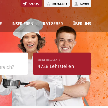
JOBABO
MERKLISTE
LOGIN
JETZT BEWERBEN
E
INSERIEREN
RATGEBER
ÜBER UNS
MEINE RESULTATE
4728 Lehrstellen
ziales