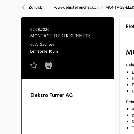
Nahrung
N
www.lehrstellencheck.ch
MONTAGE-ELEKT
Zurück
Wirtschaft/Verwaltung
Ele
02.08.2026
MONTAGE-ELEKTRIKER:IN EFZ
6072
Sachseln
M
Lehrstelle
100%
Dein
E
​
E
L
Elektro Furrer AG
Dein
A
K
S
T