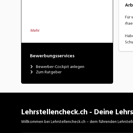
Arb
Für 
rhae
Mehr
Habe
Schu
Bewerbungsservices
Bewerber-Cockpit anlegen
Zum Ratgeber
Lehrstellencheck.ch - Deine Lehrs
Willkommen bei Lehrstellencheck.ch – dem führenden Lehrstell