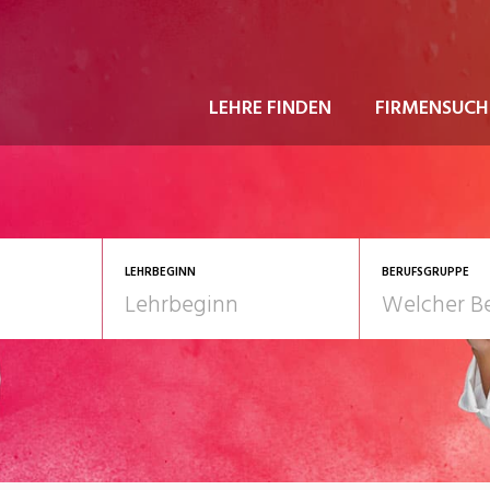
LEHRE FINDEN
FIRMENSUCH
LEHRBEGINN
BERUFSGRUPPE
astgewerbe
2028
Gesundheit/Pflege/So
nformatik/Telco
Kultur