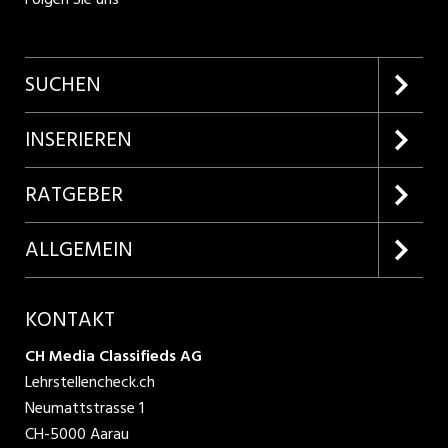
SUCHEN
Firmenprofile entdecken
INSERIEREN
Lehrstellen suchen
Kundenlogin
RATGEBER
Inserieren
Lehrberufe entdecken
ALLGEMEIN
Produkte
Bewerbungstipps
Über uns
KONTAKT
AGB
CH Media Classifieds AG
Lehrstellencheck.ch
Datenschutzbestimmungen
Neumattstrasse 1
CH-5000 Aarau
Nutzungsbedingungen