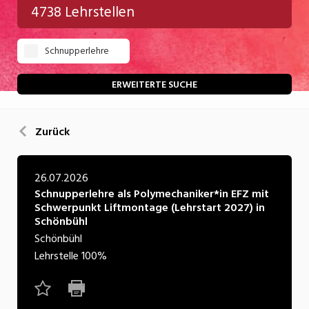
4738 Lehrstellen
Gastgewerbe
Schnupperlehre
Gesundheit/Pflege/Soziales
Handwerk/Technik
ERWEITERTE SUCHE
Informatik/Telco
Zurück
Kultur
Nahrung
26.07.2026
Schnupperlehre als Polymechaniker*in EFZ mit
Natur
Schwerpunkt Liftmontage (Lehrstart 2027) in
Schönbühl
Verkehr/Logistik
Schönbühl
Wirtschaft/Verwaltung
Lehrstelle
100%