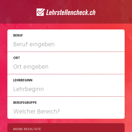
JETZT BEWERBEN
BERUF
ORT
LEHRBEGINN
BERUFSGRUPPE
2027
2028
MEINE RESULTATE
Chemie/Pharma