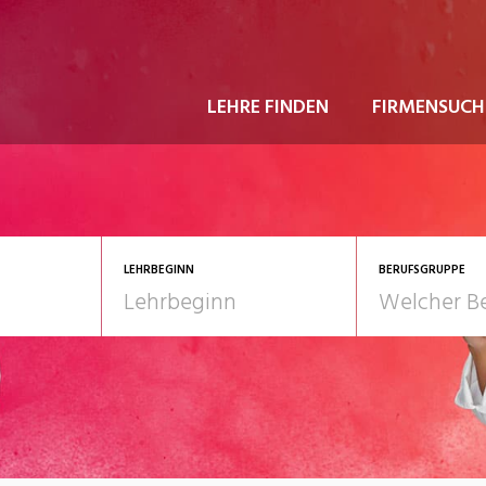
LEHRE FINDEN
FIRMENSUCH
LEHRBEGINN
BERUFSGRUPPE
astgewerbe
2028
Gesundheit/Pflege/So
nformatik/Telco
Kultur