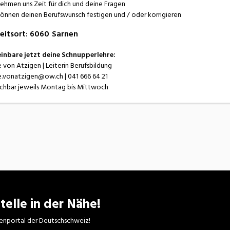
ehmen uns Zeit für dich und deine Fragen
önnen deinen Berufswunsch festigen und / oder korrigieren
eitsort
:
6060
Sarnen
inbare jetzt deine Schnupperlehre:
e von Atzigen | Leiterin Berufsbildung
e.vonatzigen@ow.ch | 041 666 64 21
ichbar jeweils Montag bis Mittwoch
telle in der Nähe!
enportal der Deutschschweiz!