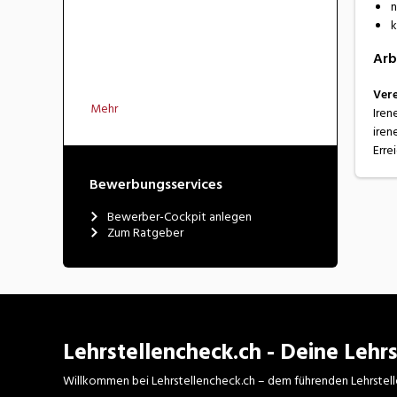
n
k
Arb
Vere
Mehr
Iren
iren
Erre
Bewerbungsservices
Bewerber-Cockpit anlegen
Zum Ratgeber
Lehrstellencheck.ch - Deine Lehrs
Willkommen bei Lehrstellencheck.ch – dem führenden Lehrstell