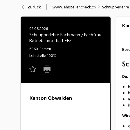
Nahrung
N
www.lehrstellencheck.ch
Schnupperlehre 
Zurück
Wirtschaft/Verwaltung
Ka
05.08.2026
Schnupperlehre Fachmann / Fachfrau
Betriebsunterhalt EFZ
6060
Sarnen
Besc
Lehrstelle
100%
Sc
Du:
b
b
Kanton Obwalden
a
i
Wir:
g