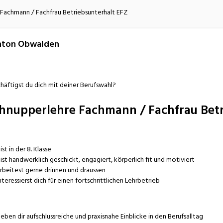
atur
Verkehr/Logistik
Fachmann / Fachfrau Betriebsunterhalt EFZ
nton Obwalden
häftigst du dich mit deiner Berufswahl?
hnupperlehre Fachmann / Fachfrau Betr
ist in der 8. Klasse
ist handwerklich geschickt, engagiert, körperlich fit und motiviert
rbeitest gerne drinnen und draussen
nteressierst dich für einen fortschrittlichen Lehrbetrieb
eben dir aufschlussreiche und praxisnahe Einblicke in den Berufsalltag