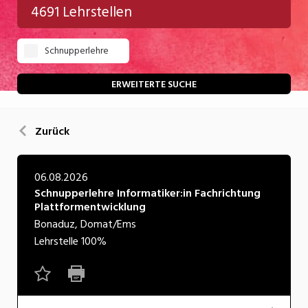
4691 Lehrstellen
Gastgewerbe
Schnupperlehre
Gesundheit/Pflege/Soziales
Handwerk/Technik
ERWEITERTE SUCHE
Informatik/Telco
Zurück
Kultur
Nahrung
06.08.2026
Schnupperlehre Informatiker:in Fachrichtung
Natur
Plattformentwicklung
Verkehr/Logistik
Bonaduz, Domat/Ems
Lehrstelle
100%
Wirtschaft/Verwaltung