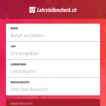
JETZT BEWERBEN
BERUF
ORT
LEHRBEGINN
BERUFSGRUPPE
2027
2028
MEINE RESULTATE
Chemie/Pharma