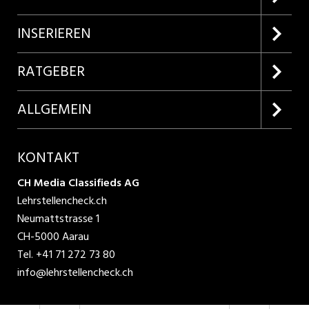
Firmenprofile entdecken
INSERIEREN
Lehrstellen suchen
Kundenlogin
RATGEBER
Inserieren
Lehrberufe entdecken
ALLGEMEIN
Produkte
Bewerbungstipps
Über uns
KONTAKT
AGB
CH Media Classifieds AG
Lehrstellencheck.ch
Datenschutzbestimmungen
Neumattstrasse 1
CH-5000 Aarau
Nutzungsbedingungen
Tel.
+41 71 272 73 80
info@lehrstellencheck.ch
Impressum