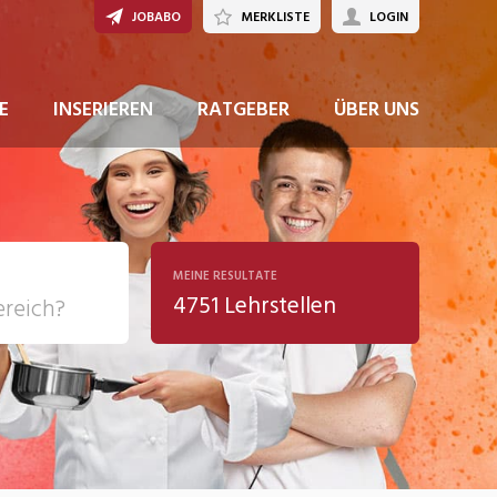
JOBABO
MERKLISTE
LOGIN
JETZT BEWERBEN
E
INSERIEREN
RATGEBER
ÜBER UNS
MEINE RESULTATE
4751 Lehrstellen
ziales