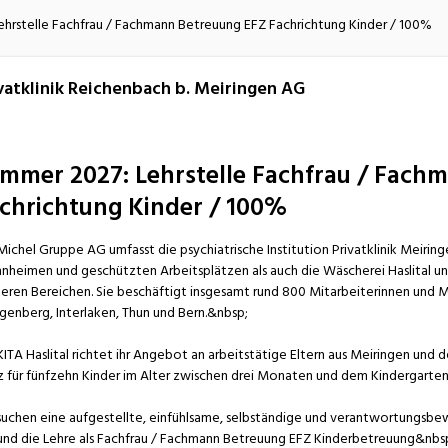
atur
Verkehr/Logistik
hrstelle Fachfrau / Fachmann Betreuung EFZ Fachrichtung Kinder / 100%
vatklinik Reichenbach b. Meiringen AG
mmer 2027: Lehrstelle Fachfrau / Fach
chrichtung Kinder / 100%
Michel Gruppe AG umfasst die psychiatrische Institution Privatklinik Meiringe
heimen und geschützten Arbeitsplätzen als auch die Wäscherei Haslital und
eren Bereichen. Sie beschäftigt insgesamt rund 800 Mitarbeiterinnen und Mi
genberg, Interlaken, Thun und Bern.&nbsp;
KITA Haslital richtet ihr Angebot an arbeitstätige Eltern aus Meiringen und
z für fünfzehn Kinder im Alter zwischen drei Monaten und dem Kindergartene
suchen eine aufgestellte, einfühlsame, selbständige und verantwortungsbe
und die Lehre als Fachfrau / Fachmann Betreuung EFZ Kinderbetreuung&nbs