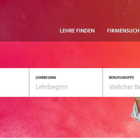
LEHRE FINDEN
FIRMENSUCH
LEHRBEGINN
BERUFSGRUPPE
astgewerbe
2028
Gesundheit/Pflege/So
nformatik/Telco
Kultur