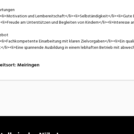
artungen
<li>Motivation und Lernbereitschaft</li><li>Selbständigkeit</li><li>Gute 
><li>Freude am Unterstützen und Begleiten von Kindern</li><li>Interesse am
ebot
<li>Fachkompetente Einarbeitung mit klaren Zielvorgaben</li><li>Ein qualif
t</li><li>Eine spannende Ausbildung in einem lebhaften Betrieb mit abwech
eitsort
:
Meiringen