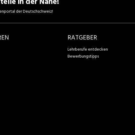
telle in der Nähe!
enportal der Deutschschweiz!
REN
RATGEBER
Lehrberufe entdecken
Bewerbungstipps