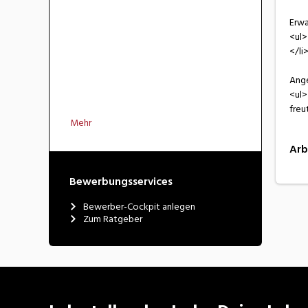
Erw
<ul>
</li
Ang
<ul>
freu
Mehr
Arb
Bewerbungsservices
Bewerber-Cockpit anlegen
Zum Ratgeber