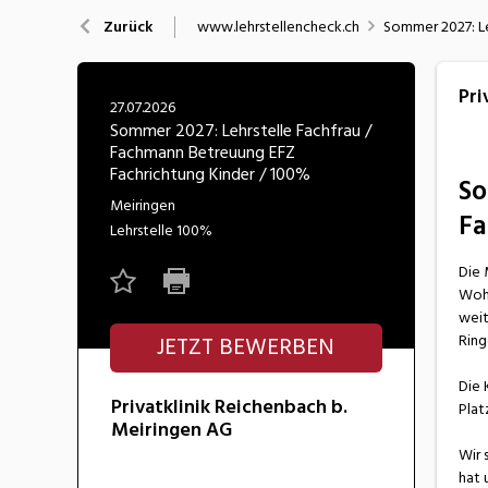
Nahrung
N
www.lehrstellencheck.ch
Sommer 2027: Le
Zurück
Wirtschaft/Verwaltung
Pri
27.07.2026
Sommer 2027: Lehrstelle Fachfrau /
Fachmann Betreuung EFZ
Fachrichtung Kinder / 100%
So
Meiringen
Fa
Lehrstelle
100%
Die 
Wohn
weit
Ring
JETZT BEWERBEN
Die 
Privatklinik Reichenbach b.
Plat
Meiringen AG
Wir 
hat 