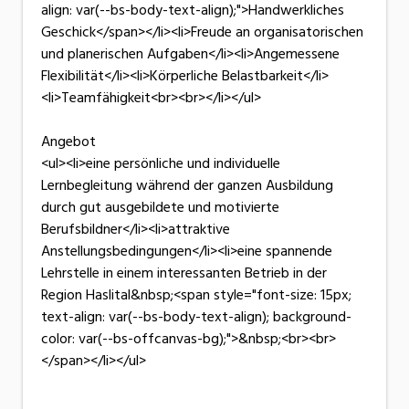
align: var(--bs-body-text-align);">Handwerkliches
Geschick</span></li><li>Freude an organisatorischen
und planerischen Aufgaben</li><li>Angemessene
Flexibilität</li><li>Körperliche Belastbarkeit</li>
<li>Teamfähigkeit<br><br></li></ul>
Angebot
<ul><li>eine persönliche und individuelle
Lernbegleitung während der ganzen Ausbildung
durch gut ausgebildete und motivierte
Berufsbildner</li><li>attraktive
Anstellungsbedingungen</li><li>eine spannende
Lehrstelle in einem interessanten Betrieb in der
Region Haslital&nbsp;<span style="font-size: 15px;
text-align: var(--bs-body-text-align); background-
color: var(--bs-offcanvas-bg);">&nbsp;<br><br>
</span></li></ul>