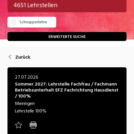
4651 Lehrstellen
Gastgewerbe
Schnupperlehre
Gesundheit/Pflege/Soziales
Handwerk/Technik
ERWEITERTE SUCHE
Informatik/Telco
Zurück
Kultur
Nahrung
27.07.2026
Sommer 2027: Lehrstelle Fachfrau / Fachmann
Natur
Betriebsunterhalt EFZ Fachrichtung Hausdienst
/ 100%
Verkehr/Logistik
Meiringen
Wirtschaft/Verwaltung
Lehrstelle
100%