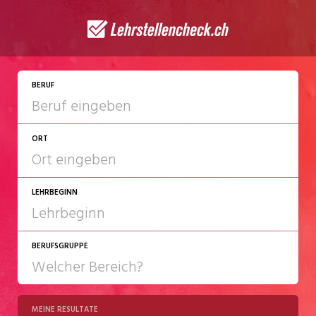
JETZT BEWERBEN
BERUF
ORT
LEHRBEGINN
BERUFSGRUPPE
2027
2028
MEINE RESULTATE
Chemie/Pharma