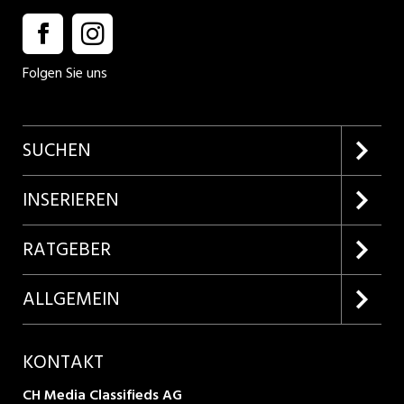
Folgen Sie uns
SUCHEN
Firmenprofile entdecken
INSERIEREN
Lehrstellen suchen
Kundenlogin
RATGEBER
Inserieren
Lehrberufe entdecken
ALLGEMEIN
Produkte
Bewerbungstipps
Über uns
KONTAKT
AGB
CH Media Classifieds AG