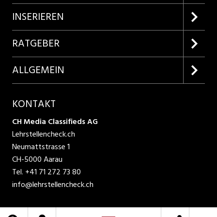
Firmenprofile entdecken
INSERIEREN
Lehrstellen suchen
Kundenlogin
RATGEBER
Inserieren
Lehrberufe entdecken
ALLGEMEIN
Produkte
Bewerbungstipps
Über uns
KONTAKT
AGB
CH Media Classifieds AG
Lehrstellencheck.ch
Datenschutzbestimmungen
Neumattstrasse 1
CH-5000 Aarau
Nutzungsbedingungen
Tel.
+41 71 272 73 80
info@lehrstellencheck.ch
Impressum