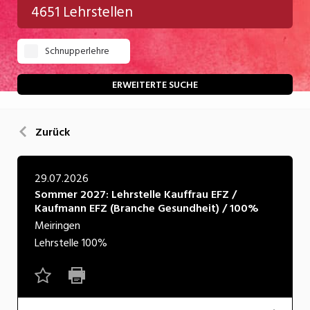
4651 Lehrstellen
Gastgewerbe
Schnupperlehre
Gesundheit/Pflege/Soziales
Handwerk/Technik
ERWEITERTE SUCHE
Informatik/Telco
Zurück
Kultur
Nahrung
29.07.2026
Sommer 2027: Lehrstelle Kauffrau EFZ /
Natur
Kaufmann EFZ (Branche Gesundheit) / 100%
Verkehr/Logistik
Meiringen
Lehrstelle
100%
Wirtschaft/Verwaltung