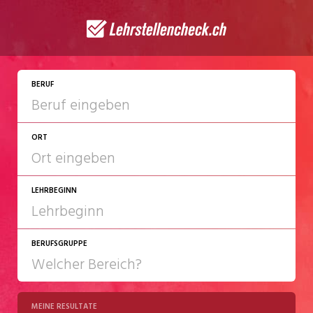
JETZT BEWERBEN
BERUF
ORT
LEHRBEGINN
BERUFSGRUPPE
2027
2028
MEINE RESULTATE
Chemie/Pharma